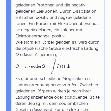
geladenen Protonen und die negativ
geladenen Elektronen. Durch Dissoziation
entstehen positiv und negativ geladene
Ionen. Ein Körper mit Elektronenüberschuss
ist negativ geladen, ein solcher mit
Elektronenmangel positiv.
Wie stark ein Körper geladen ist, wird durch
die physikalische Größe elektrische Ladung
Q
erfasst. Allgemein gilt:
t
2
∫
=
⋅
oder
=
(
)
d
Q
n
e
Q
I
t
t
t
1
Es gibt unterschiedliche Möglichkeiten,
Ladungstrennung hervorzurufen. Zwischen
geladenen Körpern wirken je nach ihrer
Ladung anziehende oder abstoßende Kräfte,
deren Betrag mit dem coulombschen
Gesetz erfasst wird. Für die elektrische