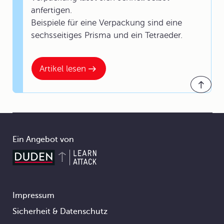
anfertigen.
Beispiele für eine Verpackung sind eine
sechsseitiges Prisma und ein Tetraeder.
Artikel lesen
Ein Angebot von
Impressum
Footer
Sicherheit & Datenschutz