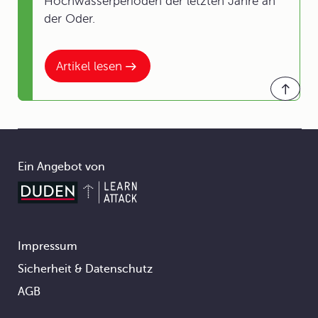
Hochwasserperioden der letzten Jahre an
der Oder.
Artikel lesen
Ein Angebot von
Impressum
Footer
Sicherheit & Datenschutz
AGB