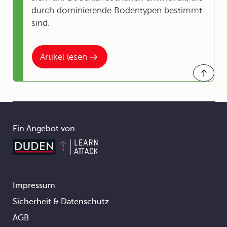
durch dominierende Bodentypen bestimmt
sind.
Artikel lesen
Ein Angebot von
Impressum
Footer
Sicherheit & Datenschutz
AGB