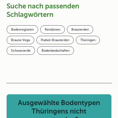
Suche nach passenden
Schlagwörtern
Bodenregionen
Rendzinen
Braunerden
Braune Vega
Podsol-Braunerden
Thüringen
Schwarzerde
Bodenlandschaften
Ausgewählte Bodentypen
Thüringens nicht