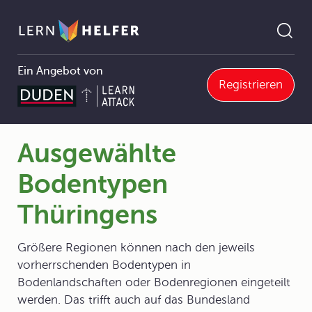
Ein Angebot von
Registrieren
oden
3.5.3 Verbreitung von Böden
Ausgewählte Bodentypen Thüringens
Pfadnavigation
Ausgewählte
Bodentypen
Thüringens
Größere Regionen können nach den jeweils
vorherrschenden Bodentypen in
Bodenlandschaften oder Bodenregionen eingeteilt
werden. Das trifft auch auf das Bundesland