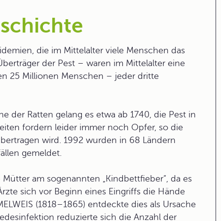
eschichte
idemien
, die im Mittelalter viele Menschen das
Überträger der
Pest
– waren im Mittelalter eine
en 25 Millionen Menschen – jeder dritte
 der Ratten gelang es etwa ab 1740, die Pest in
ten fordern leider immer noch Opfer, so die
übertragen wird. 1992 wurden in 68 Ländern
ällen gemeldet.
 Mütter am sogenannten „Kindbettfieber“, da es
Ärzte sich vor Beginn eines Eingriffs die Hände
MMELWEIS (1818–1865) entdeckte dies als Ursache
desinfektion reduzierte sich die Anzahl der