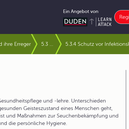
Ein Angebot von
Regi
 ihre Erreger
5.3 Überblick über die wichtigsten Infektionskrankheiten beim Menschen
5.3.4 Schutz vor Infektion
 Gesundheitspflege und -lehre. Unterschieden
gesunden Geisteszustand eines Menschen geht,
gelt ist und Maßnahmen zur Seuchenbekämpfung und
und die persönliche Hygiene.