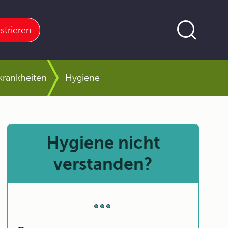
strieren
skrankheiten
Hygiene
Hygiene nicht
verstanden?