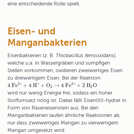
eine entscheidende Rolle spielt.
Eisen- und
Manganbakterien
Eisenbakterien
(z. B.
Thiobacillus ferrooxidans),
welche u.a. in Wassergräben und sumpfigen
Stellen vorkommen, oxidieren zweiwertiges Eisen
zu dreiwertigem Eisen. Bei der Reaktion:
+
2+
3+
4 Fe
+ 4 H
+ O
→
4 Fe
+ 2 H
O
2
2
wird nur wenig Energie frei, sodass ein hoher
Stoffumsatz nötig ist. Dabei fällt Eisen(III)-hydrat in
Form von Raseneisenstein aus. Bei den
Manganbakterien laufen ähnliche Reaktionen ab,
nur dass zweiwertiges Mangan zu vierwertigem
Mangan umgesetzt wird.