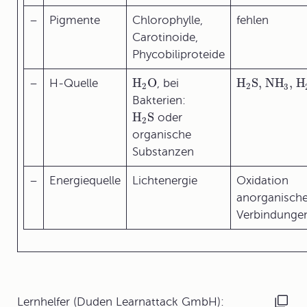
–
Pigmente
Chlorophylle,
fehlen
Carotinoide,
Phycobiliproteide
H
O
H
S
, NH
, H
–
H-Quelle
, bei
2
2
3
Bakterien:
H
S
oder
2
organische
Substanzen
–
Energiequelle
Lichtenergie
Oxidation
anorganische
Verbindunge
Lernhelfer (Duden Learnattack GmbH):