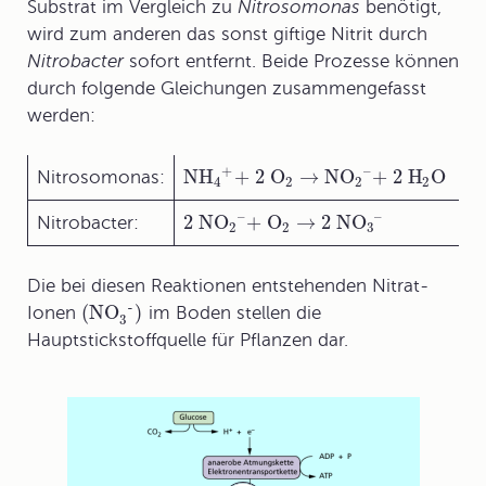
Substrat im Vergleich zu
Nitrosomonas
benötigt,
wird zum anderen das sonst giftige Nitrit durch
Nitrobacter
sofort entfernt. Beide Prozesse können
durch folgende Gleichungen zusammengefasst
werden:
+
–
NH
+ 2 O
→
NO
+ 2 H
O
Nitrosomonas:
4
2
2
2
–
–
2 NO
+ O
→
2 NO
Nitrobacter:
2
2
3
Die bei diesen Reaktionen entstehenden Nitrat-
-
(NO
)
Ionen
im Boden stellen die
3
Hauptstickstoffquelle für Pflanzen dar.