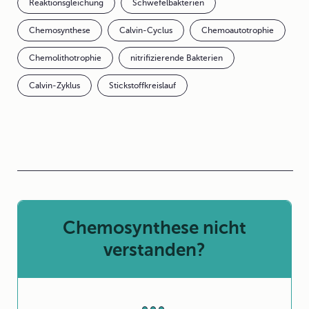
Reaktionsgleichung
Schwefelbakterien
Chemosynthese
Calvin-Cyclus
Chemoautotrophie
Chemolithotrophie
nitrifizierende Bakterien
Calvin-Zyklus
Stickstoffkreislauf
Chemosynthese nicht
verstanden?