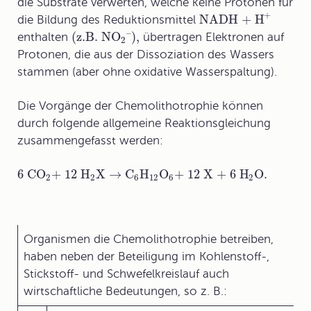
die Substrate verwerten, welche keine Protonen für
+
NADH + H
die Bildung des Reduktionsmittel
–
(z
.B
. NO
)
,
enthalten
übertragen Elektronen auf
2
Protonen, die aus der Dissoziation des Wassers
stammen (aber ohne oxidative Wasserspaltung).
Die Vorgänge der Chemolithotrophie können
durch folgende allgemeine
Reaktionsgleichung
zusammengefasst werden:
6 CO
+ 12 H
X
→
C
H
O
+ 12 X + 6 H
O
.
2
2
6
12
6
2
Organismen die Chemolithotrophie betreiben,
haben neben der Beteiligung im Kohlenstoff-,
Stickstoff- und Schwefelkreislauf auch
wirtschaftliche Bedeutungen, so z. B.: