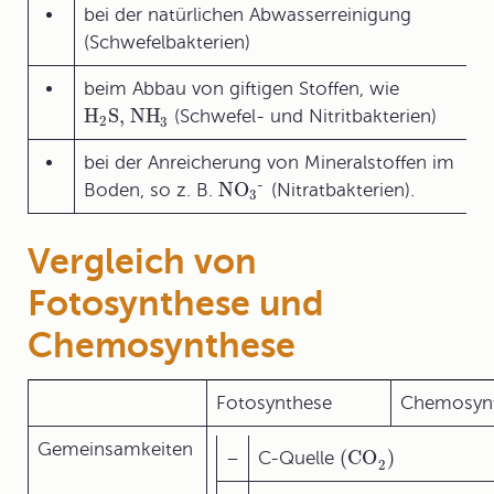
bei der natürlichen Abwasserreinigung
(Schwefelbakterien)
beim Abbau von giftigen Stoffen, wie
H
S
, NH
(Schwefel- und Nitritbakterien)
2
3
bei der Anreicherung von Mineralstoffen im
-
NO
Boden, so z. B.
(Nitratbakterien).
3
Vergleich von
Fotosynthese und
Chemosynthese
Fotosynthese
Chemosyn
Gemeinsamkeiten
(CO
)
–
C-Quelle
2