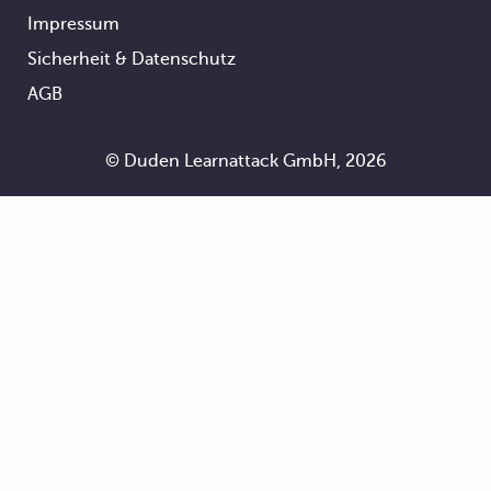
Impressum
Footer
Sicherheit & Datenschutz
AGB
© Duden Learnattack GmbH, 2026