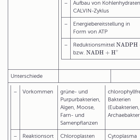
–
Aufbau von Kohlenhydrate
CALVIN-Zyklus
–
Energiebereitstellung in
Form von ATP
NADPH 
–
Reduktionsmittel
+
NADH + H
bzw.
Unterschiede
–
Vorkommen
grüne- und
chlorophyllfr
Purpurbakterien,
Bakterien
Algen, Moose,
(Eubakterien,
Farn- und
Archaebakter
Samenpflanzen
–
Reaktionsort
Chloroplasten
Cytoplasma