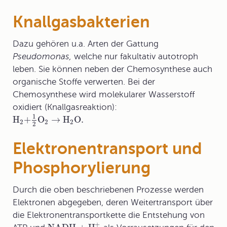
Knallgasbakterien
Dazu gehören u.a. Arten der Gattung
Pseudomonas,
welche nur fakultativ autotroph
leben. Sie können neben der Chemosynthese auch
organische Stoffe verwerten. Bei der
Chemosynthese wird molekularer Wasserstoff
oxidiert (Knallgasreaktion):
1
H
+
O
→
H
O
.
2
2
2
2
Elektronentransport und
Phosphorylierung
Durch die oben beschriebenen Prozesse werden
Elektronen abgegeben, deren Weitertransport über
die
Elektronentransportkette
die Entstehung von
+