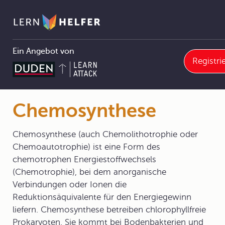
Ein Angebot von
Registri
bitur
9 Strukturen und Reaktionen organischer Verbindungen
9.6 Chemie in Biosystemen
9.6.2 Autotrophe Assimilation - Fotosysnthese
Chemosynthese
Pfadnavigation
Chemosynthese
Chemosynthese (auch Chemolithotrophie oder
Chemoautotrophie) ist eine Form des
chemotrophen Energiestoffwechsels
(Chemotrophie), bei dem anorganische
Verbindungen oder Ionen die
Reduktionsäquivalente für den Energiegewinn
liefern. Chemosynthese betreiben chlorophyllfreie
Prokaryoten. Sie kommt bei Bodenbakterien und