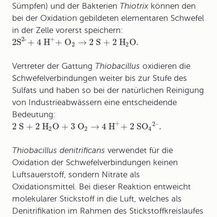
Sümpfen) und der Bakterien
Thiotrix
können den
bei der Oxidation gebildeten elementaren Schwefel
in der Zelle vorerst speichern:
2-
+
2S
+ 4 H
+ O
→
2 S + 2 H
O
.
2
2
Vertreter der Gattung
Thiobacillus
oxidieren die
Schwefelverbindungen weiter bis zur Stufe des
Sulfats und haben so bei der natürlichen Reinigung
von Industrieabwässern eine entscheidende
Bedeutung:
+
2–
2 S + 2 H
O + 3 O
→
4 H
+ 2 SO
.
2
2
4
Thiobacillus denitrificans
verwendet für die
Oxidation der Schwefelverbindungen keinen
Luftsauerstoff, sondern Nitrate als
Oxidationsmittel. Bei dieser Reaktion entweicht
molekularer Stickstoff in die Luft, welches als
Denitrifikation im Rahmen des Stickstoffkreislaufes