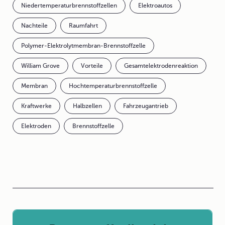
Niedertemperaturbrennstoffzellen
Elektroautos
Nachteile
Raumfahrt
Polymer-Elektrolytmembran-Brennstoffzelle
William Grove
Vorteile
Gesamtelektrodenreaktion
Membran
Hochtemperaturbrennstoffzelle
Kraftwerke
Halbzellen
Fahrzeugantrieb
Elektroden
Brennstoffzelle