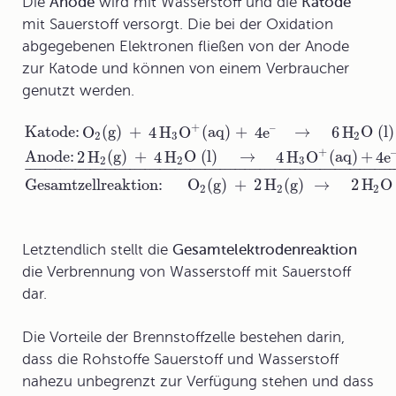
Die
Anode
wird mit Wasserstoff und die
Katode
mit Sauerstoff versorgt. Die bei der Oxidation
abgegebenen Elektronen fließen von der Anode
zur Katode und können von einem Verbraucher
genutzt werden.
+
–
Katode:
O
(g)
+
4
H
O
(aq) +
4
e
→
6
H
O (l)
2
3
2
+
Anode:
2
H
(g)
+
4
H
O (l)
→
4
H
O
(aq)
+
4
e
2
2
3
¯
¯
¯
¯
¯
¯
¯
¯
¯
¯
¯
¯
¯
¯
¯
¯
¯
¯
¯
¯
¯
¯
¯
¯
¯
¯
¯
¯
¯
¯
¯
¯
¯
¯
¯
¯
¯
¯
¯
¯
¯
¯
¯
¯
¯
¯
¯
¯
¯
¯
¯
¯
¯
¯
¯
¯
¯
¯
¯
¯
¯
¯
¯
¯
¯
¯
¯
¯
¯
¯
¯
¯
¯
Gesamtzellreaktion:
O
(g)
+
2
H
(g)
→
2
H
O 
2
2
2
Letztendlich stellt die
Gesamtelektrodenreaktion
die Verbrennung von Wasserstoff mit Sauerstoff
dar.
Die
Vorteile
der Brennstoffzelle bestehen darin,
dass die Rohstoffe Sauerstoff und Wasserstoff
nahezu unbegrenzt zur Verfügung stehen und dass