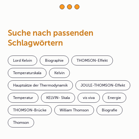
Suche nach passenden
Schlagwörtern
Lord Kelvin
Biographie
THOMSON-Effekt
Temperaturskala
Kelvin
Hauptsätze der Thermodynamik
JOULE-THOMSON-Effekt
Temperatur
KELVIN- Skala
vis viva
Energie
THOMSON-Brücke
William Thomson
Biografie
Thomson