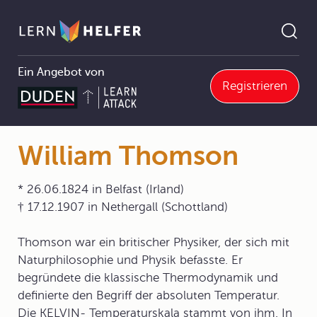
Ein Angebot von
Registrieren
1 Die Chemie - eine Naturwissenschaft
1.2 Denk- und Arbeitsweisen in der Chemie
1.2.1 Begriffe und Größen in der Chemie
William Thomson
Pfadnavigation
William Thomson
* 26.06.1824 in Belfast (Irland)
† 17.12.1907 in Nethergall (Schottland)
Thomson war ein britischer Physiker, der sich mit
Naturphilosophie und Physik befasste. Er
begründete die klassische Thermodynamik und
definierte den Begriff der absoluten Temperatur.
Die KELVIN- Temperaturskala stammt von ihm. In