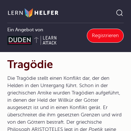
Ein Angebot von
Registrieren
Englisch Abitur
5 Texte und Medien analysieren
5.3 Fiktionale Texte
5.3.5 Dramen und Einakter (drama and shortplays)
Tragödie
Pfadnavigation
Tragödie
Die Tragödie stellt einen Konflikt dar, der den
Helden in den Untergang führt. Schon in der
griechischen Antike wurden Tragödien aufgeführt,
in denen der Held der Willkür der Götter
ausgesetzt ist und in einen Konflikt gerät. Er
überschreitet die ihm gesetzten Grenzen und wird
von den Göttern bestraft. Der griechische
Philosoph ARISTOTELES legt in der
Poetik
seine