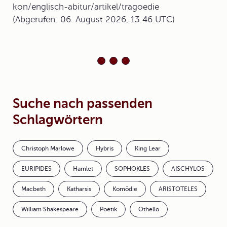
kon/englisch-abitur/artikel/tragoedie
(Abgerufen: 06. August 2026, 13:46 UTC)
Suche nach passenden
Schlagwörtern
Christoph Marlowe
Hybris
King Lear
EURIPIDES
Hamlet
SOPHOKLES
AISCHYLOS
Macbeth
Katharsis
Komödie
ARISTOTELES
William Shakespeare
Poetik
Othello