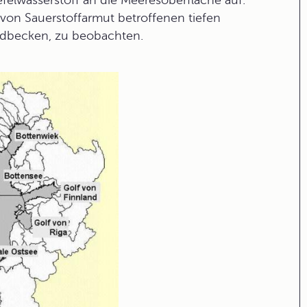
felwasserstoff an die Meeresoberfläche auf.
n von
Sauerstoffarmut
betroffenen tiefen
dbecken, zu beobachten.