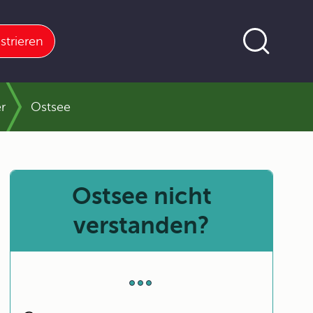
strieren
r
Ostsee
Ostsee nicht
verstanden?