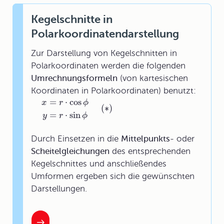
Kegelschnitte in
Polarkoordinatendarstellung
Zur Darstellung von Kegelschnitten in
Polarkoordinaten werden die folgenden
Umrechnungsformeln
(von kartesischen
Koordinaten in Polarkoordinaten) benutzt:
=
⋅
cos
x
r
ϕ
(
∗
)
=
⋅
sin
y
r
ϕ
Durch Einsetzen in die
Mittelpunkts-
oder
Scheitelgleichungen
des entsprechenden
Kegelschnittes und anschließendes
Umformen ergeben sich die gewünschten
Darstellungen.