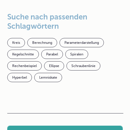
Suche nach passenden
Schlagwörtern
Kreis
Berechnung
Parameterdarstellung
Kegelschnitte
Parabel
Spiralen
Rechenbeispiel
Ellipse
Schraubenlinie
Hyperbel
Lemniskate