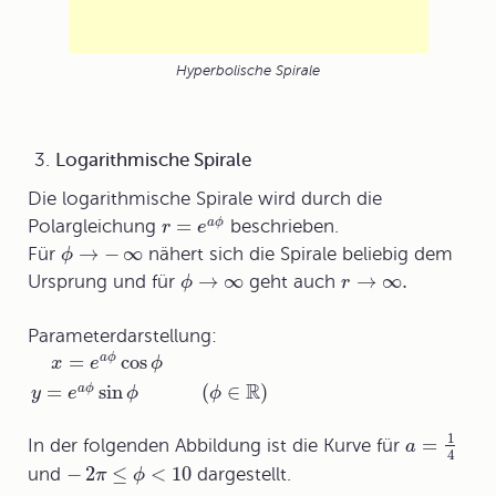
Hyperbolische Spirale
Logarithmische Spirale
Die
logarithmische Spirale
wird durch die
=
a
ϕ
Polargleichung
beschrieben.
r
e
→
−
∞
Für
nähert sich die Spirale beliebig dem
ϕ
→
∞
→
∞
.
Ursprung und für
geht auch
ϕ
r
Parameterdarstellung:
=
cos
a
ϕ
x
e
ϕ
R
=
sin
(
∈
)
a
ϕ
y
e
ϕ
ϕ
1
=
In der folgenden Abbildung ist die Kurve für
a
4
−
2
≤
<
10
und
dargestellt.
π
ϕ