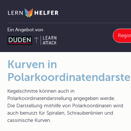
Ein Angebot von
Regis
me
10.5.0 Überblick
Kurven in Polarkoordinatendarstellung
Pfadnavigation
Kurven in
Polarkoordinatendarste
Kegelschnitte können auch in
Polarkoordinatendarstellung angegeben werde.
Die Darstellung mithilfe von Polarkoordinaten wird
auch benutzt für Spiralen, Schraubenlinien und
cassinische Kurven.