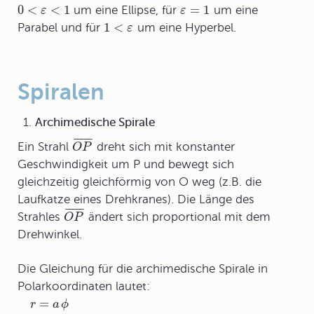
0
<
<
1
=
1
um eine Ellipse, für
um eine
ε
ε
1
<
Parabel und für
um eine Hyperbel.
ε
Spiralen
Archimedische Spirale
¯
¯
¯
¯
¯
Ein Strahl
dreht sich mit konstanter
O
P
Geschwindigkeit um P und bewegt sich
gleichzeitig gleichförmig von O weg (z.B. die
Laufkatze eines Drehkranes). Die Länge des
¯
¯
¯
¯
¯
Strahles
ändert sich proportional mit dem
O
P
Drehwinkel.
Die Gleichung für die
archimedische Spirale
in
Polarkoordinaten lautet:
=
r
a
ϕ