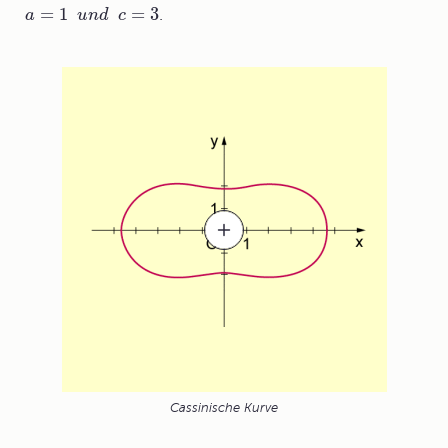
=
1
=
3
.
a
u
n
d
c
Cassinische Kurve