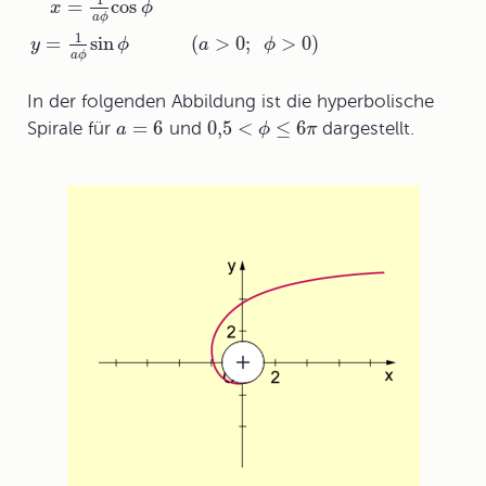
1
=
cos
x
ϕ
a
ϕ
1
=
sin
(
>
0
;
>
0
)
y
ϕ
a
ϕ
a
ϕ
In der folgenden Abbildung ist die hyperbolische
=
6
0,5
<
≤
6
Spirale für
und
dargestellt.
a
ϕ
π