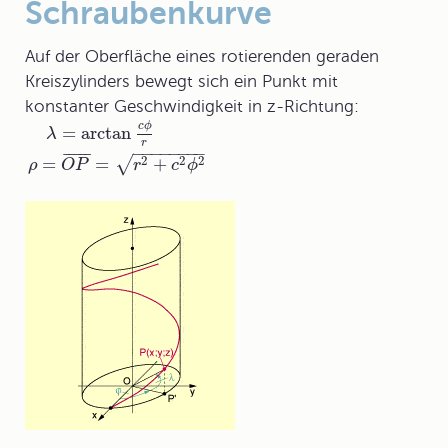
Schraubenkurve
Auf der Oberfläche eines rotierenden geraden
Kreiszylinders bewegt sich ein Punkt mit
konstanter Geschwindigkeit in z-Richtung:
c
ϕ
=
arctan
λ
r
−
−
−
−
−
−
−
−
¯
¯
¯
¯
¯
2
2
2
=
=
+
√
ρ
O
P
r
c
ϕ