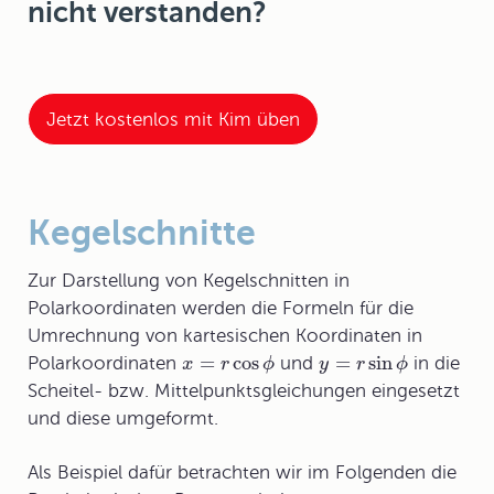
nicht verstanden?
Jetzt kostenlos mit Kim üben
Kegelschnitte
Zur Darstellung von
Kegelschnitte
n in
Polarkoordinaten werden die Formeln für die
Umrechnung von kartesischen Koordinaten in
=
cos
=
sin
Polarkoordinaten
und
in die
x
r
ϕ
y
r
ϕ
Scheitel- bzw. Mittelpunktsgleichungen eingesetzt
und diese umgeformt.
Als Beispiel dafür betrachten wir im Folgenden die