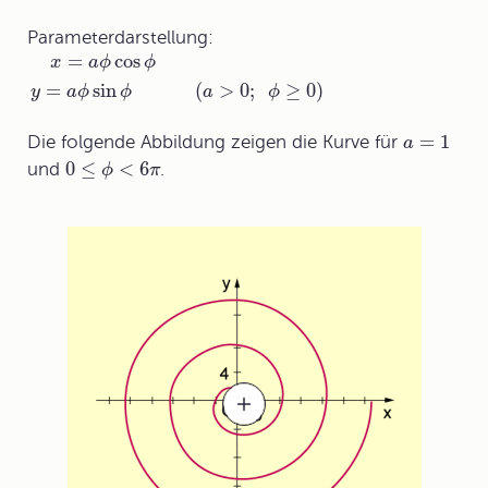
Parameterdarstellung:
=
cos
x
a
ϕ
ϕ
=
sin
(
>
0
;
≥
0
)
y
a
ϕ
ϕ
a
ϕ
=
1
Die folgende Abbildung zeigen die Kurve für
a
0
≤
<
6
und
.
ϕ
π