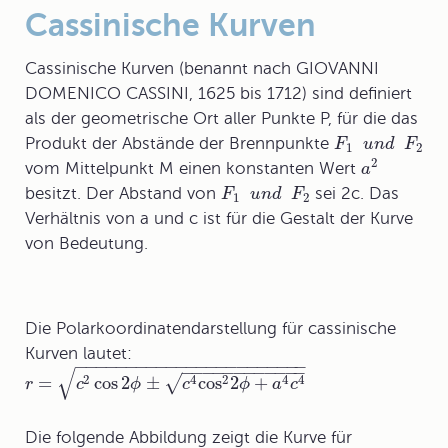
Cassinische Kurven
Cassinische Kurven (benannt nach GIOVANNI
DOMENICO CASSINI, 1625 bis 1712) sind definiert
als der geometrische Ort aller Punkte P, für die das
Produkt der Abstände der Brennpunkte
F
u
n
d
F
1
2
2
vom Mittelpunkt M einen konstanten Wert
a
besitzt. Der Abstand von
sei 2c. Das
F
u
n
d
F
1
2
Verhältnis von a und c ist für die Gestalt der Kurve
von Bedeutung.
Die Polarkoordinatendarstellung für
cassinische
Kurven
lautet:
−
−
−
−
−
−
−
−
−
−
−
−
−
−
−
−
−
−
−
−
−
−
−
−
−
−
−
−
−
−
−
−
−
−
−
√
2
4
2
4
4
=
cos
2
±
cos
2
+
√
r
c
ϕ
c
ϕ
a
c
Die folgende Abbildung zeigt die Kurve für