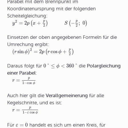
Parabel
mit dem Brennpunkt im
Koordinatenursprung mit der folgenden
Scheitelgleichung:
p
p
2
=
2
+
−
;
0
(
)
(
)
y
p
x
S
2
2
Einsetzen der oben angegebenen Formeln für die
Umrechung ergibt:
2
p
(
sin
)
=
2
cos
+
(
)
r
ϕ
p
r
ϕ
2
0
°
≤
<
360
°
Daraus folgt für
die
Polargleichung
ϕ
einer Parabel
:
p
=
r
1
−
cos
ϕ
Auch hier gilt die
Verallgemeinerung
für alle
Kegelschnitte, und es ist:
p
=
r
1
−
cos
ε
ϕ
=
0
Für
handelt es sich um einen Kreis, für
ε