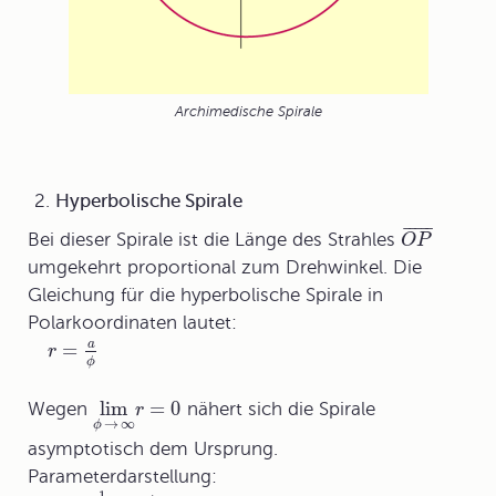
Archimedische Spirale
Hyperbolische Spirale
¯
¯
¯
¯
¯
Bei dieser Spirale ist die Länge des Strahles
O
P
umgekehrt proportional zum Drehwinkel. Die
Gleichung für die
hyperbolische Spirale
in
Polarkoordinaten lautet:
=
a
r
ϕ
lim
=
0
Wegen
nähert sich die Spirale
r
→
∞
ϕ
asymptotisch dem Ursprung.
Parameterdarstellung: