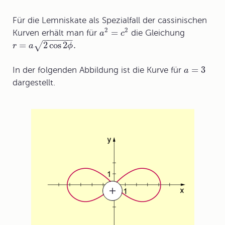
Für die
Lemniskate
als Spezialfall der cassinischen
2
2
=
Kurven erhält man für
die Gleichung
a
c
−
−
−
−
−
−
=
2
cos
2
.
√
r
a
ϕ
=
3
In der folgenden Abbildung ist die Kurve für
a
dargestellt.