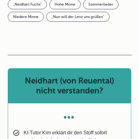
„Neidhart Fuchs“
Hohe Minne
Sommerlieder
Niedere Minne
„Nun will der Lenz uns grüßen“
Neidhart (von Reuental)
nicht verstanden?
KI-Tutor Kim erklärt dir den Stoff sofort