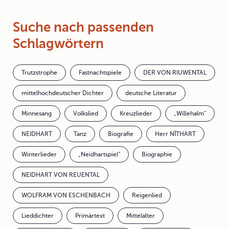
Suche nach passenden
Schlagwörtern
Trutzstrophe
Fastnachtspiele
DER VON RIUWENTAL
mittelhochdeutscher Dichter
deutsche Literatur
Minnesang
Volkslied
Kreuzlieder
„Willehalm“
NEIDHART
Tanz
Biografie
Herr NÎTHART
Winterlieder
„Neidhartspiel“
Biographie
NEIDHART VON REUENTAL
WOLFRAM VON ESCHENBACH
Reigenlied
Lieddichter
Primärtext
Mittelalter