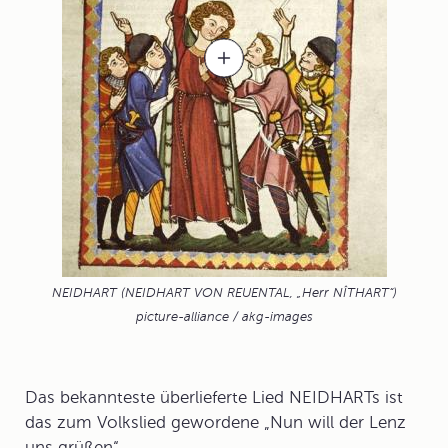
NEIDHART (NEIDHART VON REUENTAL, „Herr NÎTHART“)
picture-alliance / akg-images
Das bekannteste überlieferte Lied NEIDHARTs ist
das zum
Volkslied
gewordene
„Nun will der Lenz
uns grüßen“
.