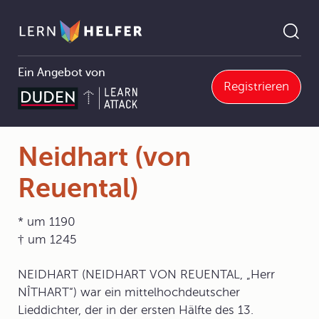
Ein Angebot von
Registrieren
4 Musikgeschichte
4.2 Musik im europäischen Feudalismus (330 - 1580)
4.2.3 Weltliche Musik des Mittelalters
Neidhart (von Reuental)
Pfadnavigation
Neidhart (von
Reuental)
* um 1190
† um 1245
NEIDHART (NEIDHART VON REUENTAL, „Herr
NÎTHART“) war ein mittelhochdeutscher
Lieddichter, der in der ersten Hälfte des 13.