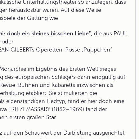
kalische Unterhaltungstheater so anzulegen, dass
ger herauslösbar waren. Auf diese Weise
spiele der Gattung wie
ir doch ein kleines bisschen Liebe“,
die aus PAUL
 oder
EAN GILBERTs Operetten-Posse „Puppchen“
 Monarchie im Ergebnis des Ersten Weltkrieges
ng des europäischen Schlagers dann endgültig auf
Revue-Bühnen
und
Kabaretts
inzwischen als
altung etabliert. Sie stimulierten die
s eigenständigen Liedtyp, fand er hier doch eine
Diva
FRITZI MASSARY
(1882–1969) fand der
en ersten großen Star.
z auf den Schauwert der Darbietung ausgerichtet