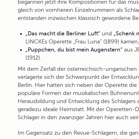
begannen jetzt ihre Kompositionen für das musi
gleich von vornherein Einzelnummern als Schla
entstanden inzwischen klassisch gewordene Bei
„Das macht die Berliner Luft“
und
„Schenk m
LINCKEs Operette „Frau Luna“ (1899) kamen,
„Puppchen, du bist mein Augenstern“
aus J
(1912).
Mit dem Zerfall der österreichisch-ungarischen
verlagerte sich der Schwerpunkt der Entwicklu
Berlin. Hier hatten sich neben der Operette die
populäre Formen der musikalischen Bühnenunterh
Herausbildung und Entwicklung des Schlagers al
geradezu ideale Heimstatt. Mit der Operetten-
Schlager in den zwanziger Jahren hier auch sein
Im Gegensatz zu den Revue-Schlagern, die gan