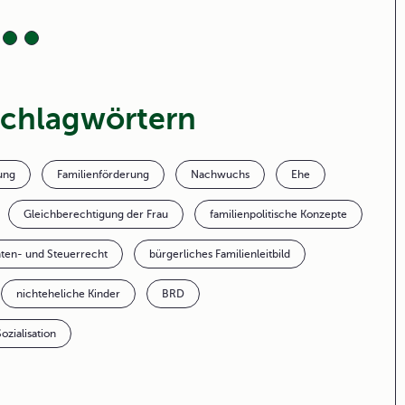
Schlagwörtern
ung
Familienförderung
Nachwuchs
Ehe
Gleichberechtigung der Frau
familienpolitische Konzepte
ten- und Steuerrecht
bürgerliches Familienleitbild
nichteheliche Kinder
BRD
Sozialisation