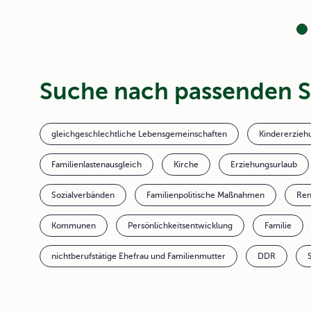
Suche nach passenden 
gleichgeschlechtliche Lebensgemeinschaften
Kindererzieh
Familienlastenausgleich
Kirche
Erziehungsurlaub
Sozialverbänden
Familienpolitische Maßnahmen
Ren
Kommunen
Persönlichkeitsentwicklung
Familie
nichtberufstätige Ehefrau und Familienmutter
DDR