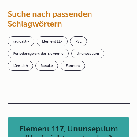
Suche nach passenden
Schlagwörtern
radioaktiv
Element 117
PSE
Periodensystem der Elemente
Ununseptium
künstlich
Metalle
Element
Element 117, Ununseptium