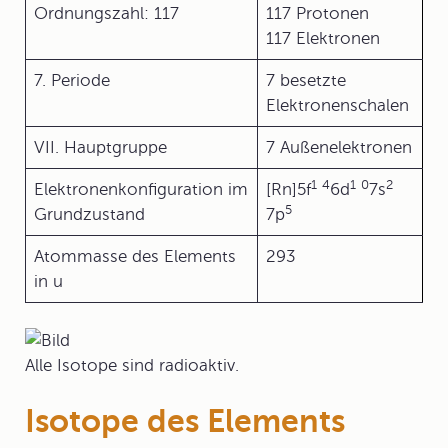
Ordnungszahl: 117
117 Protonen
117 Elektronen
7. Periode
7 besetzte
Elektronenschalen
VII. Hauptgruppe
7 Außenelektronen
1
4
1
0
2
Elektronenkonfiguration im
[Rn]5f
6d
7s
5
Grundzustand
7p
Atommasse des Elements
293
in u
Alle Isotope sind radioaktiv.
Isotope des Elements