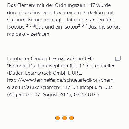
Das Element mit der Ordnungszahl 117 wurde
durch Beschuss von hochreinem Berkelium mit
Calcium-Kernen erzeugt. Dabei entstanden fünf
2
9
3
2
9
4
Isotope
Uus und ein Isotop
Uus, die sofort
radioaktiv zerfallen.
Lernhelfer (Duden Learnattack GmbH):
"Element 117, Ununseptium (Uus)." In: Lernhelfer
(Duden Learnattack GmbH). URL:
http://www.lernhelfer.de/schuelerlexikon/chemi
e-abitur/artikel/element-117-ununseptium-uus
(Abgerufen: 07. August 2026, 07:37 UTC)