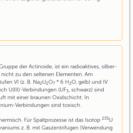
uppe der Actinoide, ist ein radioaktives, silber-
t nicht zu den seltenen Elementen. Am
ufen VI (z. B. Na
U
O
* 6 H
O, gelb) und IV
2
2
7
2
Auch U(III)-Verbindungen (UF
, schwarz) sind
3
uft mit einer braunen Oxidschicht. In
ranium-Verbindungen sind toxisch.
235
thermisch. Für Spaltprozesse ist das Isotop
U
aniums z. B. mit Gaszentrifugen (Verwendung