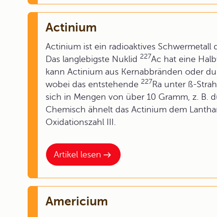
Actinium
Actinium ist ein radioaktives Schwermetall 
227
Das langlebigste Nuklid
Ac hat eine Hal
kann Actinium aus Kernabbränden oder du
227
wobei das entstehende
Ra unter ß-Stra
sich in Mengen von über 10 Gramm, z. B. 
Chemisch ähnelt das Actinium dem Lanthan
Oxidationszahl III.
Artikel lesen
Americium