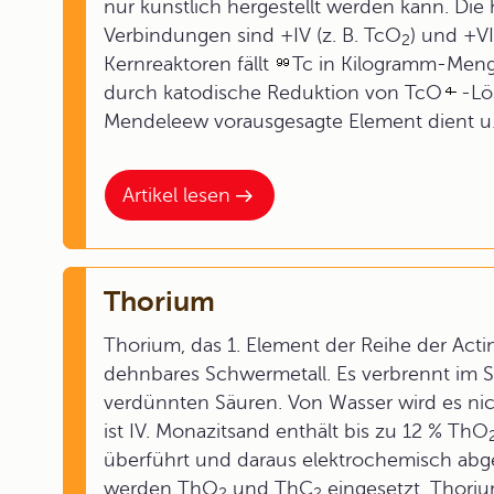
nur künstlich hergestellt werden kann. Die
Verbindungen sind +IV (z. B. TcO
) und +VI
2
Kernreaktoren fällt
Tc in Kilogramm-Men
durch katodische Reduktion von TcO
-Lö
Mendeleew vorausgesagte Element dient u. 
Artikel lesen
Thorium
Thorium, das 1. Element der Reihe der Actino
dehnbares Schwermetall. Es verbrennt im 
verdünnten Säuren. Von Wasser wird es nich
ist IV. Monazitsand enthält bis zu 12 % ThO
überführt und daraus elektrochemisch ab
werden ThO
und ThC
eingesetzt. Thoriu
2
2