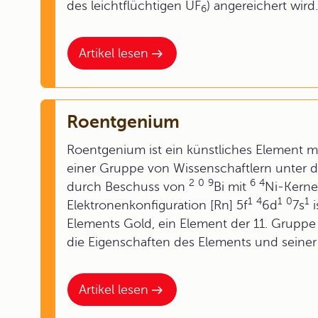
des leichtflüchtigen UF
) angereichert wird.
6
Artikel lesen
Roentgenium
Roentgenium ist ein künstliches Element m
einer Gruppe von Wissenschaftlern unter 
2
0
9
6
4
durch Beschuss von
Bi mit
Ni-Kerne
1
4
1
0
1
Elektronenkonfiguration [Rn] 5f
6d
7s
i
Elements Gold, ein Element der 11. Grupp
die Eigenschaften des Elements und seiner
Artikel lesen