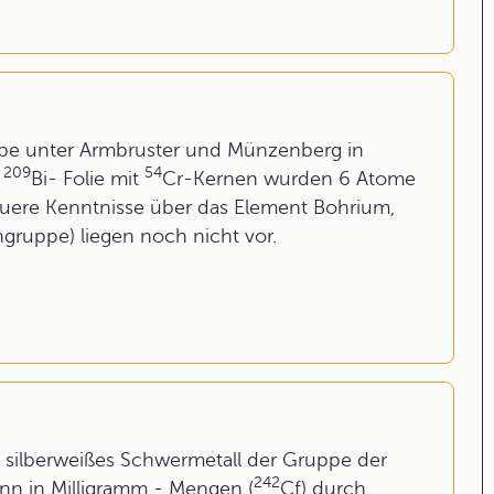
ppe unter Armbruster und Münzenberg in
209
54
r
Bi- Folie mit
Cr-Kernen wurden 6 Atome
ere Kenntnisse über das Element Bohrium,
ruppe) liegen noch nicht vor.
es, silberweißes Schwermetall der Gruppe der
242
ann in Milligramm - Mengen (
Cf) durch