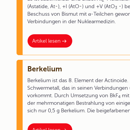
2
(Astatide, At
), +I (AtO
) und +V (AtO
) b
3
Beschuss von Bismut mit α-Teilchen gewo
Verbindungen in der Nuklearmedizin.
Artikel lesen
Berkelium
Berkelium ist das 8. Element der Actinoide. E
Schwermetall, das in seinen Verbindungen 
vorkommt. Durch Umsetzung von BkF
mit
4
der mehrmonatigen Bestrahlung von eini
sich nur 0,5 g Berkelium. Die beigefarbenen