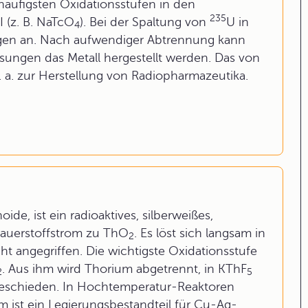
 häufigsten Oxidationsstufen in den
235
I (z. B. NaTcO
). Bei der Spaltung von
U in
4
gen an. Nach aufwendiger Abtrennung kann
sungen das Metall hergestellt werden. Das von
a. zur Herstellung von Radiopharmazeutika.
ide, ist ein radioaktives, silberweißes,
Sauerstoffstrom zu ThO
. Es löst sich langsam in
2
t angegriffen. Die wichtigste Oxidationsstufe
. Aus ihm wird Thorium abgetrennt, in KThF
2
5
geschieden. In Hochtemperatur-Reaktoren
m ist ein Legierungsbestandteil für Cu-Ag-