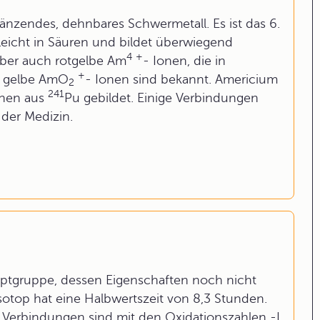
glänzendes, dehnbares Schwermetall. Es ist das 6.
 leicht in Säuren und bildet überwiegend
4
+
Aber auch rotgelbe Am
- Ionen, die in
+
nd gelbe AmO
- Ionen sind bekannt. Americium
2
241
onen aus
Pu gebildet. Einige Verbindungen
der Medizin.
Hauptgruppe, dessen Eigenschaften noch nicht
Isotop hat eine Halbwertszeit von 8,3 Stunden.
 Verbindungen sind mit den Oxidationszahlen -I