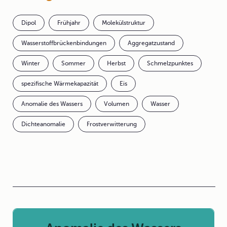
Dipol
Frühjahr
Molekülstruktur
Wasserstoffbrückenbindungen
Aggregatzustand
Winter
Sommer
Herbst
Schmelzpunktes
spezifische Wärmekapazität
Eis
Anomalie des Wassers
Volumen
Wasser
Dichteanomalie
Frostverwitterung