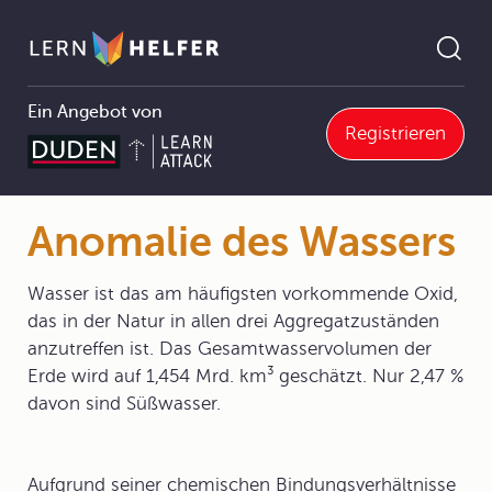
Ein Angebot von
Registrieren
5 Periodensystem der Elemente
5.2 Ausgewählte Elemente und ihre Verbindungen
5.2.6 Sauerstoff und Oxide
Anomalie des Wassers
Pfadnavigation
Anomalie des Wassers
Wasser ist das am häufigsten vorkommende Oxid,
das in der Natur in allen drei Aggregatzuständen
anzutreffen ist. Das Gesamtwasservolumen der
Erde wird auf 1,454 Mrd. km³ geschätzt. Nur 2,47 %
davon sind Süßwasser.
Aufgrund seiner chemischen Bindungsverhältnisse