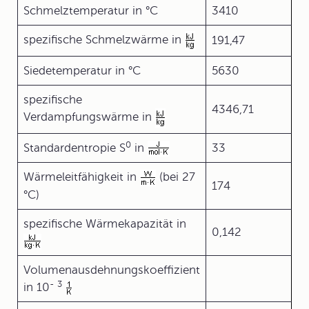
Schmelztemperatur in °C
3410
spezifische Schmelzwärme in
191,47
Siedetemperatur in °C
5630
spezifische
4346,71
Verdampfungswärme in
0
Standardentropie S
in
33
Wärmeleitfähigkeit in
(bei 27
174
°C)
spezifische Wärmekapazität in
0,142
Volumenausdehnungskoeffizient
-
3
in 10