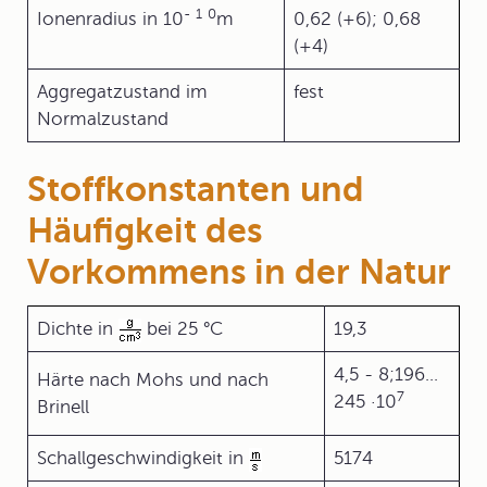
-
1
0
Ionenradius in 10
m
0,62 (+6); 0,68
(+4)
Aggregatzustand im
fest
Normalzustand
Stoffkonstanten und
Häufigkeit des
Vorkommens in der Natur
Dichte in
bei 25 °C
19,3
4,5 - 8;196...
Härte nach Mohs und nach
7
245 ·10
Brinell
Schallgeschwindigkeit in
5174