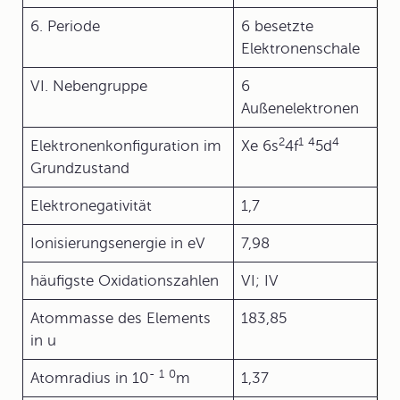
6. Periode
6 besetzte
Elektronenschale
VI. Nebengruppe
6
Außenelektronen
2
1
4
4
Elektronenkonfiguration im
Xe 6s
4f
5d
Grundzustand
Elektronegativität
1,7
Ionisierungsenergie in eV
7,98
häufigste Oxidationszahlen
VI; IV
Atommasse des Elements
183,85
in u
-
1
0
Atomradius in 10
m
1,37