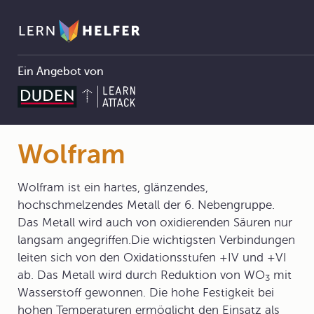
Ein Angebot von
Chemie
5 Periodensystem der Elemente
5.1 Ordnung in der Vielfalt der Elemente
5.1.1 Grundlagen
Wolfram
Pfadnavigation
Wolfram
Wolfram ist ein hartes, glänzendes,
hochschmelzendes Metall der 6. Nebengruppe.
Das Metall wird auch von oxidierenden Säuren nur
langsam angegriffen.Die wichtigsten Verbindungen
leiten sich von den Oxidationsstufen +IV und +VI
ab. Das Metall wird durch Reduktion von WO
mit
3
Wasserstoff gewonnen. Die hohe Festigkeit bei
hohen Temperaturen ermöglicht den Einsatz als