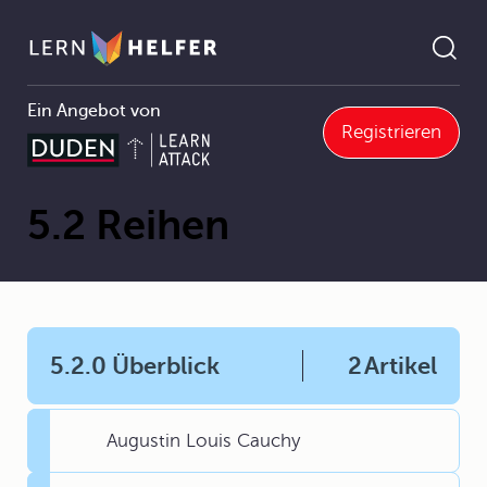
Ein Angebot von
Registrieren
Mathematik Abitur
5 Grenzwerte und Stetigkeit
5.2 Reihen
Pfadnavigation
5.2 Reihen
5.2.0 Überblick
2
Artikel
Augustin Louis Cauchy