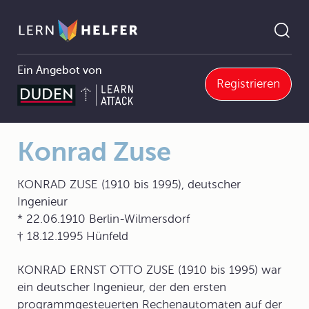
Ein Angebot von
Registrieren
Mathematik
10 Rechenhilfsmittel
10.1 Geschichtlicher Abriss
10.1.0 Geschichtlicher Abriss
Konrad Zuse
Pfadnavigation
Konrad Zuse
KONRAD ZUSE (1910 bis 1995), deutscher
Ingenieur
* 22.06.1910 Berlin-Wilmersdorf
† 18.12.1995 Hünfeld
KONRAD ERNST OTTO ZUSE (1910 bis 1995) war
ein deutscher Ingenieur, der den ersten
programmgesteuerten Rechenautomaten auf der