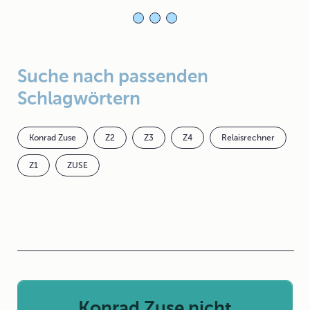
Suche nach passenden
Schlagwörtern
Konrad Zuse
Z2
Z3
Z4
Relaisrechner
Z1
ZUSE
Konrad Zuse nicht