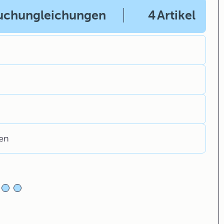
ruchungleichungen
4
Artikel
gen