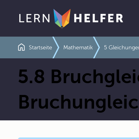
Startseite
Mathematik
5 Gleichunge
Pfadnavigation
5.8 Bruchgle
Bruchunglei