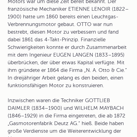
Motors war um diese Zeit bereit bekannt. Der
französische Mechaniker ETIENNE LENOIR (1822–
1900) hatte um 1860 bereits einen Leuchtgas-
Verbrennungsmotor gebaut. OTTO war nun
bestrebt, diesen Motor zu verbessern und fand
dabei 1861 das
4-Takt-Prinzip
. Finanzielle
Schwierigkeiten konnte er durch Zusammenarbeit
mit dem Ingenieur
EUGEN LANGEN
(1833–1895)
überbrücken, der über etwas Kapital verfügte. Mit
ihm gründete er 1864 die Firma „N. A. Otto & Cie.“
In dreijähriger Arbeit gelang es den beiden, einen
funktionsfähigen Motor zu konstruieren.
Inzwischen waren die Techniker
GOTTLIEB
DAIMLER
(1834–1900) und
WILHELM MAYBACH
(1846–1929) in die Firma eingetreten, die ab 1872
„Gasmotorenfabrik Deutz AG.“ hieß. Beide haben
große Verdienste um die Weiterentwicklung der