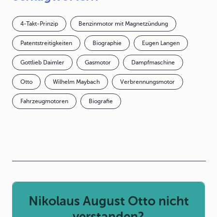
4-Takt-Prinzip
Benzinmotor mit Magnetzündung
Patentstreitigkeiten
Biographie
Eugen Langen
Gottlieb Daimler
Gasmotor
Dampfmaschine
Otto
Wilhelm Maybach
Verbrennungsmotor
Fahrzeugmotoren
Biografie
Nikolaus August Otto nicht
verstanden?