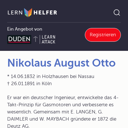
Ein Angebot von
Registrieren
3 Thermodynamik
3.4 Hauptsätze der Thermodynamik
3.4.2 Kreisprozesse
Nikolaus August Otto
Pfadnavigation
Nikolaus August Otto
* 14.06.1832 in Holzhausen bei Nassau
† 26.01.1891 in Köln
Er war ein deutscher Ingenieur, entwickelte das 4-
Takt-Prinzip für Gasmotoren und verbesserte es
wesentlich. Gemeinsam mit E. LANGEN, G.
DAIMLER und W. MAYBACH gründete er 1872 die
Deutz AG.