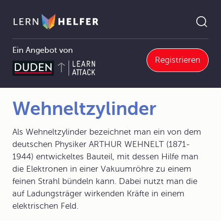
Ein Angebot von
Registrieren
Physik
4 Elektrizitätslehre
4.5 Elektrische Leitungsvorgänge
4.5.4 Elektrische Leitung im Vakuum
Wehneltzylinder
Pfadnavigation
Wehneltzylinder
Als Wehneltzylinder bezeichnet man ein von dem
deutschen Physiker ARTHUR WEHNELT (1871-
1944) entwickeltes Bauteil, mit dessen Hilfe man
die Elektronen in einer Vakuumröhre zu einem
feinen Strahl bündeln kann. Dabei nutzt man die
auf Ladungsträger wirkenden Kräfte in einem
elektrischen Feld.