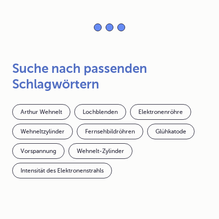
Suche nach passenden
Schlagwörtern
Arthur Wehnelt
Lochblenden
Elektronenröhre
Wehneltzylinder
Fernsehbildröhren
Glühkatode
Vorspannung
Wehnelt-Zylinder
Intensität des Elektronenstrahls