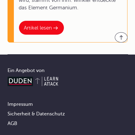
wird, stammt von ihm. Winkler entdeckte
das Element Germanium.
Artikel lesen
Ein Angebot von
Impressum
Footer
Sicherheit & Datenschutz
AGB