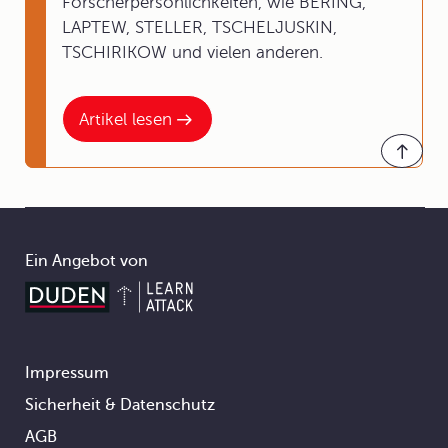
Forscherpersönlichkeiten, wie BERING,
LAPTEW, STELLER, TSCHELJUSKIN,
TSCHIRIKOW und vielen anderen.
Artikel lesen
Ein Angebot von
Impressum
Footer
Sicherheit & Datenschutz
AGB