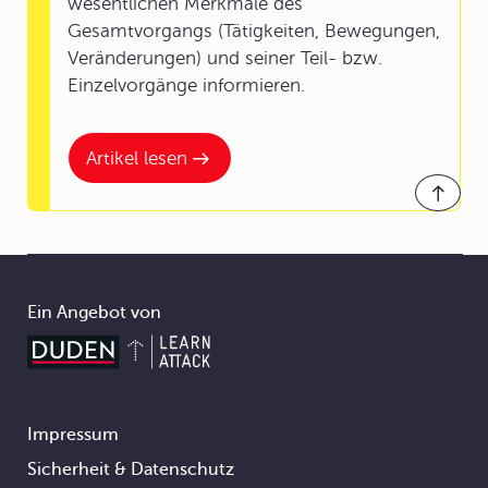
wesentlichen Merkmale des
Gesamtvorgangs (Tätigkeiten, Bewegungen,
Veränderungen) und seiner Teil- bzw.
Einzelvorgänge informieren.
Artikel lesen
Ein Angebot von
Impressum
Footer
Sicherheit & Datenschutz