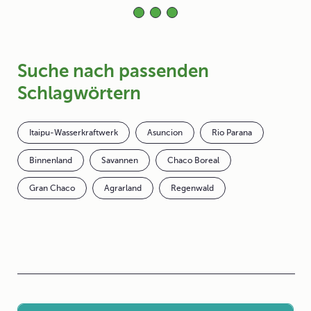
Suche nach passenden
Schlagwörtern
Itaipu-Wasserkraftwerk
Asuncion
Rio Parana
Binnenland
Savannen
Chaco Boreal
Gran Chaco
Agrarland
Regenwald