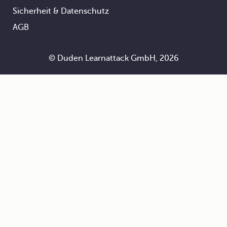
Footer
Sicherheit & Datenschutz
AGB
© Duden Learnattack GmbH, 2026