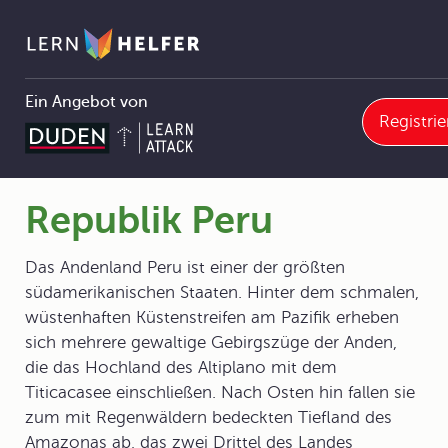
Ein Angebot von
Registrie
Geografie
7 Regionen
7.1 Die Erdteile und ihre Länder
7.1.1 Amerika
Republik Peru
Pfadnavigation
Republik Peru
Das Andenland Peru ist einer der größten
südamerikanischen Staaten. Hinter dem schmalen,
wüstenhaften Küstenstreifen am Pazifik erheben
sich mehrere gewaltige Gebirgszüge der Anden,
die das Hochland des Altiplano mit dem
Titicacasee einschließen. Nach Osten hin fallen sie
zum mit Regenwäldern bedeckten Tiefland des
Amazonas ab, das zwei Drittel des Landes