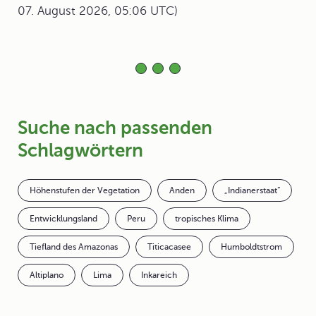
07. August 2026, 05:06 UTC)
Suche nach passenden
Schlagwörtern
Höhenstufen der Vegetation
Anden
„Indianerstaat“
Entwicklungsland
Peru
tropisches Klima
Tiefland des Amazonas
Titicacasee
Humboldtstrom
Altiplano
Lima
Inkareich