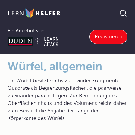
Ein Angebot von
Registrieren
8 Stereometrie
8.3 Würfel und Quader
8.3.1 Begriffe und Formeln
Würfel, allgemein
Pfadnavigation
Würfel, allgemein
Ein Würfel besitzt sechs zueinander kongruente
Quadrate als Begrenzungsflächen, die paarweise
zueinander parallel liegen. Zur Berechnung des
Oberflächeninhalts und des Volumens reicht daher
zum Beispiel die Angabe der Länge der
Körperkante des Würfels.