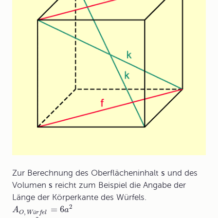
Zur Berechnung des
Oberflächeninhalt
s
und des
Volumen
s
reicht zum Beispiel die Angabe der
Länge der Körperkante des Würfels.
2
=
6
A
a
,
ü
O
W
r
f
e
l