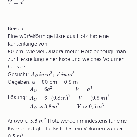
3
=
V
a
Beispiel:
Eine würfelförmige Kiste aus Holz hat eine
Kantenlänge von
80 cm. Wie viel Quadratmeter Holz benötigt man
zur Herstellung einer Kiste und welches Volumen
hat sie?
2
3
;
Gesucht:
A
i
n
m
V
i
n
m
O
Gegeben: a = 80 cm = 0,8 m
2
3
=
6
=
A
a
V
a
O
2
3
=
6
⋅
(
0,8
)
=
(
0,8
)
Lösung:
A
m
V
m
O
2
3
≈
3,8
≈
0,5
A
m
V
m
O
2
Antwort: 3,8
Holz werden mindestens für eine
m
Kiste benötigt. Die Kiste hat ein Volumen von ca.
3
0,5
.
m