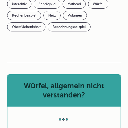
interaktiv
Schrägbild
Mathcad
Würfel
Rechenbeispiel
Netz
Volumen
Oberflächeninhalt
Berechnungsbeispiel
Würfel, allgemein nicht
verstanden?