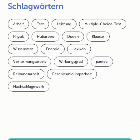
Schlagwörtern
Arbeit
Test
Leistung
Multiple-Choice-Test
Physik
Hubarbeit
Duden
Klausur
Wissenstest
Energie
Lexikon
Verformungsarbeit
Wirkungsgrad
paetec
Reibungsarbeit
Beschleunigungsarbeit
Nachschlagewerk