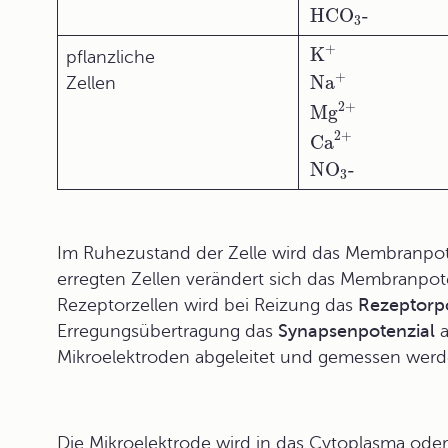
HCO
-
3
+
K
pflanzliche
+
Na
Zellen
2+
Mg
2+
Ca
NO
-
3
Im Ruhezustand der Zelle wird das Membranpot
erregten Zellen verändert sich das Membranpo
Rezeptorzellen wird bei Reizung das
Rezeptorpo
Erregungsübertragung das
Synapsenpotenzial
a
Mikroelektroden abgeleitet und gemessen werd
Die
Mikroelektrode
wird in das Cytoplasma oder