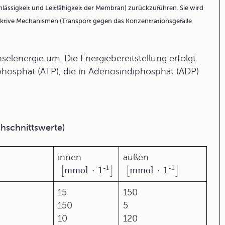
ässigkeit und Leitfähigkeit der Membran) zurückzuführen. Sie wird
ktive Mechanismen
(Transport gegen das Konzentrationsgefälle
elenergie um. Die Energiebereitstellung erfolgt
phosphat (ATP), die in Adenosindiphosphat (ADP)
chschnittswerte)
innen
außen
-1
-1
[
mmol
⋅
1
]
[
mmol
⋅
1
]
15
150
150
5
10
120