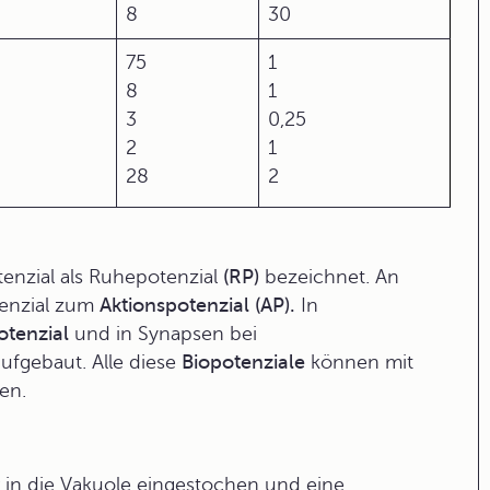
8
30
75
1
8
1
3
0,25
2
1
28
2
enzial als
Ruhepotenzial
(RP)
bezeichnet. An
tenzial zum
Aktionspotenzial (AP).
In
tenzial
und in Synapsen bei
ufgebaut. Alle diese
Biopotenziale
können mit
en.
 in die Vakuole eingestochen und eine