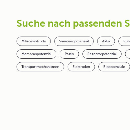
Suche nach passenden 
Mikroelektrode
Synapsenpotenzial
Aktiv
Ruh
Membranpotenzial
Passiv
Rezeptorpotenzial
Transportmechanismen
Elektroden
Biopotenziale