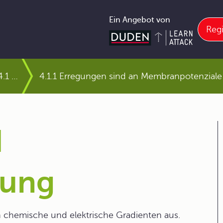
Ein Angebot von
Regi
4.1 Erregung und Erregungsleitung
4.1.1 Erregungen sind an Membranpotenzial
d
tung
n chemische und elektrische Gradienten aus.