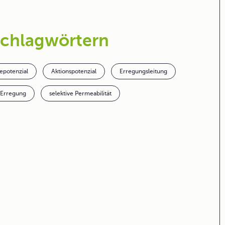
Schlagwörtern
epotenzial
Aktionspotenzial
Erregungsleitung
Erregung
selektive Permeabilität