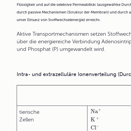
Flüssigkeit und auf die
selektive Permeabilität
(ausgewählte Durchl
durch
passive Mechanismen
(Struktur der Membran) und durch
a
unter Einsatz von Stoffwechselenergie) erreicht.
Aktive
Transportmechanismen
setzen Stoffwechs
über die energiereiche Verbindung Adenosintri
und Phosphat (P) umgewandelt wird.
Intra- und extrazelluläre Ionenverteilung (Dur
+
Na
tierische
+
K
Zellen
-
Cl