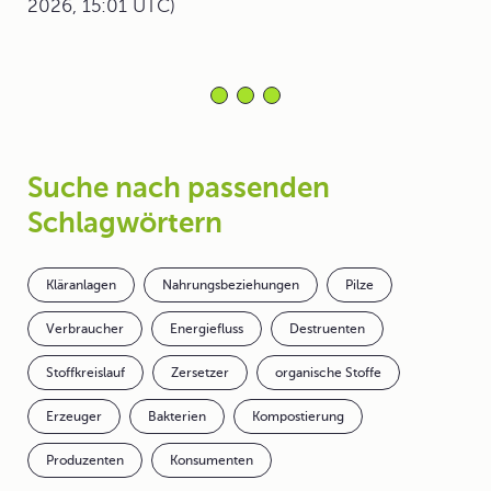
2026, 15:01 UTC)
Suche nach passenden
Schlagwörtern
Kläranlagen
Nahrungsbeziehungen
Pilze
Verbraucher
Energiefluss
Destruenten
Stoffkreislauf
Zersetzer
organische Stoffe
Erzeuger
Bakterien
Kompostierung
Produzenten
Konsumenten