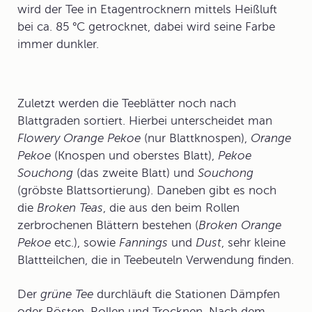
wird der Tee in Etagentrocknern mittels Heißluft
bei ca. 85 °C getrocknet, dabei wird seine Farbe
immer dunkler.
Zuletzt werden die
Teeblätter
noch nach
Blattgraden sortiert. Hierbei unterscheidet man
Flowery Orange Pekoe
(nur Blattknospen),
Orange
Pekoe
(Knospen und oberstes Blatt),
Pekoe
Souchong
(das zweite Blatt) und
Souchong
(gröbste Blattsortierung). Daneben gibt es noch
die
Broken Teas
, die aus den beim Rollen
zerbrochenen Blättern bestehen (
Broken Orange
Pekoe
etc.), sowie
Fannings
und
Dust
, sehr kleine
Blattteilchen, die in Teebeuteln Verwendung finden.
Der
grüne Tee
durchläuft die Stationen Dämpfen
oder Rösten, Rollen und Trocknen. Nach dem