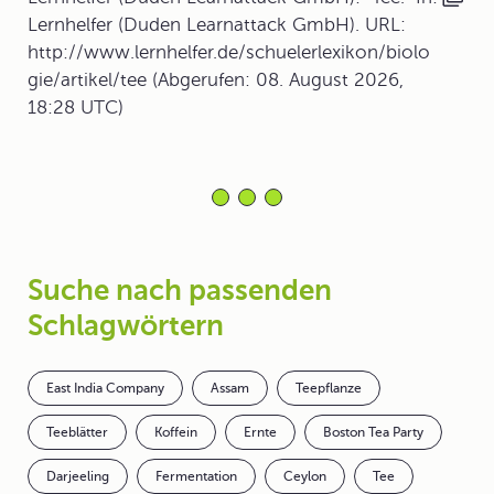
Lernhelfer (Duden Learnattack GmbH). URL:
http://www.lernhelfer.de/schuelerlexikon/biolo
gie/artikel/tee (Abgerufen: 08. August 2026,
18:28 UTC)
Suche nach passenden
Schlagwörtern
East India Company
Assam
Teepflanze
Teeblätter
Koffein
Ernte
Boston Tea Party
Darjeeling
Fermentation
Ceylon
Tee