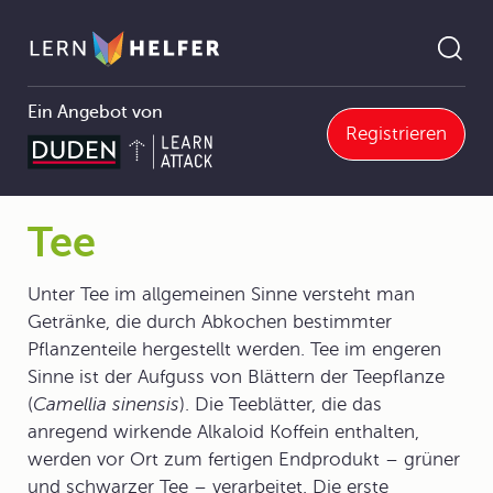
Ein Angebot von
Registrieren
Biologie
2 Äußerer und innerer Bau von Organismen
2.7 Samenpflanzen (Blütenpflanzen)
2.7.3 Nutzpflanzen der Heimat und anderer Gebiete der Erde
Tee
Pfadnavigation
Tee
Unter Tee im allgemeinen Sinne versteht man
Getränke, die durch Abkochen bestimmter
Pflanzenteile hergestellt werden. Tee im engeren
Sinne ist der Aufguss von Blättern der Teepflanze
(
Camellia sinensis
). Die Teeblätter, die das
anregend wirkende Alkaloid Koffein enthalten,
werden vor Ort zum fertigen Endprodukt – grüner
und schwarzer Tee – verarbeitet. Die erste