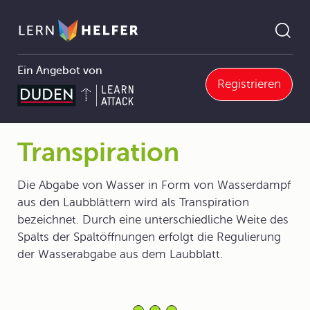
Ein Angebot von
Registrieren
Biologie
4 Ausgewählte Lebensprozesse
4.1 Stoff- und Energiewechsel bei Organismen
4.1.1 Aufnahme, Transport und Ausscheidung von Stoffen bei Pflanzen
Transpiration
Pfadnavigation
Transpiration
Die Abgabe von Wasser in Form von Wasserdampf
aus den Laubblättern wird als Transpiration
bezeichnet. Durch eine unterschiedliche Weite des
Spalts der Spaltöffnungen erfolgt die Regulierung
der Wasserabgabe aus dem Laubblatt.