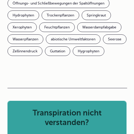
Öffnungs- und Schließbewegungen der Spaltöffnungen
Hydrophyten
Trockenpflanzen
Springkraut
Xerophyten
Feuchtpflanzen
Wasserdampfabgabe
Wasserpflanzen
abiotische Umweltfaktoren
Seerose
Zellinnendruck
Guttation
Hygrophyten
Transpiration nicht
verstanden?