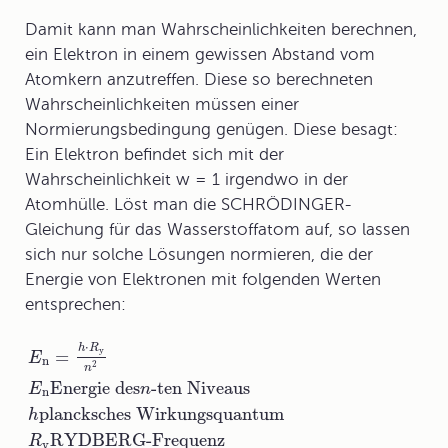
Damit kann man Wahrscheinlichkeiten berechnen,
ein Elektron in einem gewissen Abstand vom
Atomkern anzutreffen. Diese so berechneten
Wahrscheinlichkeiten müssen einer
Normierungsbedingung genügen. Diese besagt:
Ein Elektron befindet sich mit der
Wahrscheinlichkeit w = 1 irgendwo in der
Atomhülle. Löst man die SCHRÖDINGER-
Gleichung für das Wasserstoffatom auf, so lassen
sich nur solche Lösungen normieren, die der
Energie von Elektronen mit folgenden Werten
entsprechen:
⋅
h
R
y
=
E
n
2
n
Energie des
-ten Niveaus
E
n
n
plancksches Wirkungsquantum
h
RYDBERG-Frequenz
R
y