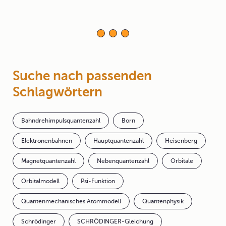
Suche nach passenden
Schlagwörtern
Bahndrehimpulsquantenzahl
Born
Elektronenbahnen
Hauptquantenzahl
Heisenberg
Magnetquantenzahl
Nebenquantenzahl
Orbitale
Orbitalmodell
Psi-Funktion
Quantenmechanisches Atommodell
Quantenphysik
Schrödinger
SCHRÖDINGER-Gleichung