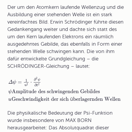
Der um den Atomkern laufende Wellenzug und die
Ausbildung einer stehenden Welle ist ein stark
vereinfachtes Bild. Erwin Schrödinger führte diesen
Gedankengang weiter und dachte sich statt des
um den Kern laufenden Elektrons ein räumlich
ausgedehntes Gebilde, das ebenfalls in Form einer
stehenden Welle schwingen kann. Die von ihm
dafür entwickelte Grundgleichung – die
SCHRÖDINGER-Gleichung
– lautet:
2
∂
1
ψ
=
⋅
Δ
ψ
2
2
∂
u
t
Amplitude des schwingenden Gebildes
ψ
Geschwindigkeit der sich
ü
berlagernden Wellen
u
Die physikalische Bedeutung der
Psi-Funktion
wurde insbesondere von MAX BORN
herausgearbeitet: Das Absolutquadrat dieser