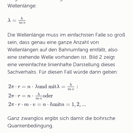
Wellenlänge:
=
h
λ
⋅
m
v
Die Wellenlänge muss im einfachsten Falle so groß
sein, dass genau eine ganze Anzahl von
Wellenlängen auf den Bahnumfang entfällt, also
eine stehende Welle vorhanden ist. Bild 2 zeigt
eine vereinfachte linienhafte Darstellung dieses
Sachverhalts. Für diesen Fall würde dann gelten:
2
⋅
=
⋅
und mit
=
:
h
π
r
n
λ
λ
⋅
m
v
2
⋅
=
⋅
oder
h
π
r
n
⋅
m
v
2
⋅
⋅
⋅
=
⋅
mit
=
1,
2,
...
π
r
m
v
n
h
n
Ganz zwanglos ergibt sich damit die bohrsche
Quantenbedingung.