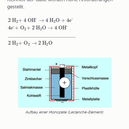
gestellt.
-
-
2 H
+ 4 OH
→
4 H
O + 4e
2
2
-
-
4e
+ O
+ 2 H
O
→
4 OH
2
2
__________________________
2 H
+ O
→
2 H
O
2
2
2
Aufbau einer Monozelle (Leclanché-Element)