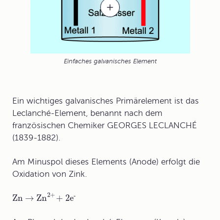
Einfaches galvanisches Element
Ein wichtiges galvanisches
Primärelement
ist das
Leclanché-Element
, benannt nach dem
französischen Chemiker
GEORGES LECLANCHÉ
(1839-1882).
Am Minuspol dieses Elements (Anode) erfolgt die
Oxidation von Zink.
2+
-
Zn
→
Zn
+ 2e