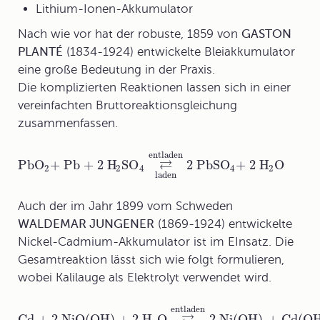
Lithium-Ionen-Akkumulator
Nach wie vor hat der robuste, 1859 von
GASTON
PLANTÉ
(1834-1924) entwickelte Bleiakkumulator
eine große Bedeutung in der Praxis.
Die komplizierten Reaktionen lassen sich in einer
vereinfachten Bruttoreaktionsgleichung
zusammenfassen.
entladen
⇄
PbO
+ Pb + 2 H
SO
2 PbSO
+ 2 H
O
2
2
4
4
2
laden
Auch der im Jahr 1899 vom Schweden
WALDEMAR JUNGENER
(1869-1924) entwickelte
Nickel-Cadmium-Akkumulator ist im EInsatz. Die
Gesamtreaktion lässt sich wie folgt formulieren,
wobei Kalilauge als Elektrolyt verwendet wird.
entladen
Cd + 2 NiO(OH) + 2 H
O
2 Ni(OH)
+ Cd(O