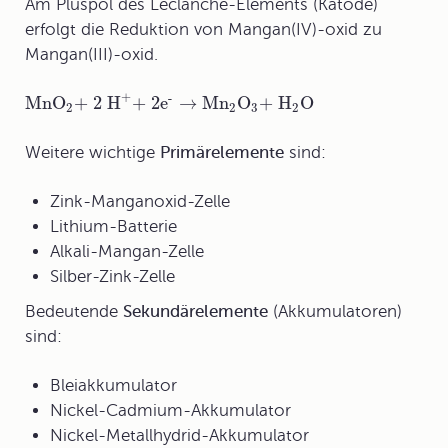
Am Pluspol des Leclanché-Elements (Katode)
erfolgt die Reduktion von Mangan(IV)-oxid zu
Mangan(III)-oxid.
+
-
MnO
+ 2 H
+ 2e
→
Mn
O
+ H
O
2
2
3
2
Weitere wichtige
Primärelemente
sind:
Zink-Manganoxid-Zelle
Lithium-Batterie
Alkali-Mangan-Zelle
Silber-Zink-Zelle
Bedeutende
Sekundärelemente
(Akkumulatoren)
sind:
Bleiakkumulator
Nickel-Cadmium-Akkumulator
Nickel-Metallhydrid-Akkumulator