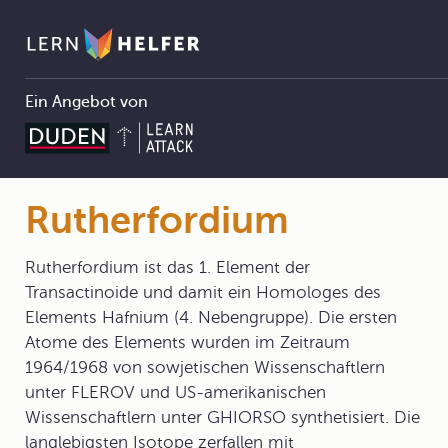
Ein Angebot von
Chemie Abitur
3 Atombau und Periodensystem
3.2 Das Periodensystem der Elemente
3.2.1 Historie
Rutherfordium
Pfadnavigation
Rutherfordium
Rutherfordium ist das 1. Element der
Transactinoide und damit ein Homologes des
Elements Hafnium (4. Nebengruppe). Die ersten
Atome des Elements wurden im Zeitraum
1964/1968 von sowjetischen Wissenschaftlern
unter FLEROV und US-amerikanischen
Wissenschaftlern unter GHIORSO synthetisiert. Die
langlebigsten Isotope zerfallen mit