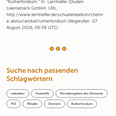
"Rutherfordium." In: Lernhelfer (Duden
Learnattack GmbH). URL:
http://www.lernhelfer.de/schuelerlexikon/chemi
e-abitur/artikel/rutherfordium (Abgerufen: 07.
August 2026, 06:39 UTC)
Suche nach passenden
Schlagwörtern
radioaktiv
Feststoffe
Periodensystem der Elemente
PSE
Metalle
Element
Rutherfordium