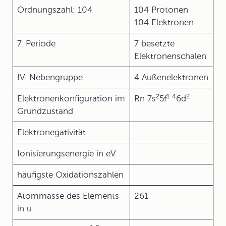
Ordnungszahl: 104
104 Protonen
104 Elektronen
7. Periode
7 besetzte
Elektronenschalen
IV. Nebengruppe
4 Außenelektronen
2
1
4
2
Elektronenkonfiguration im
Rn 7s
5f
6d
Grundzustand
Elektronegativität
Ionisierungsenergie in eV
häufigste Oxidationszahlen
Atommasse des Elements
261
in u