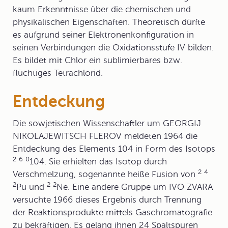
kaum Erkenntnisse über die chemischen und
physikalischen Eigenschaften. Theoretisch dürfte
es aufgrund seiner Elektronenkonfiguration in
seinen Verbindungen die Oxidationsstufe IV bilden.
Es bildet mit Chlor ein sublimierbares bzw.
flüchtiges Tetrachlorid.
Entdeckung
Die sowjetischen Wissenschaftler um GEORGIJ
NIKOLAJEWITSCH FLEROV meldeten 1964 die
Entdeckung des Elements 104 in Form des Isotops
2
6
0
104. Sie erhielten das Isotop durch
2
4
Verschmelzung, sogenannte heiße Fusion von
2
2
2
Pu und
Ne. Eine andere Gruppe um IVO ZVARA
versuchte 1966 dieses Ergebnis durch Trennung
der Reaktionsprodukte mittels Gaschromatografie
zu bekräftigen. Es gelang ihnen 24 Spaltspuren