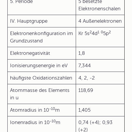
5. Periode
5 besetzte
Elektronenschalen
IV. Hauptgruppe
4 Außenelektronen
2
1
0
2
Elektronenkonfiguration im
Kr 5s
4d
5p
Grundzustand
Elektronegativität
1,8
Ionisierungsenergie in eV
7,344
häufigste Oxidationszahlen
4, 2, -2
Atommasse des Elements
118,69
in u
-10
Atomradius in 10
m
1,405
-10
Ionenradius in 10
m
0,74 (+4); 0,93
(+2)