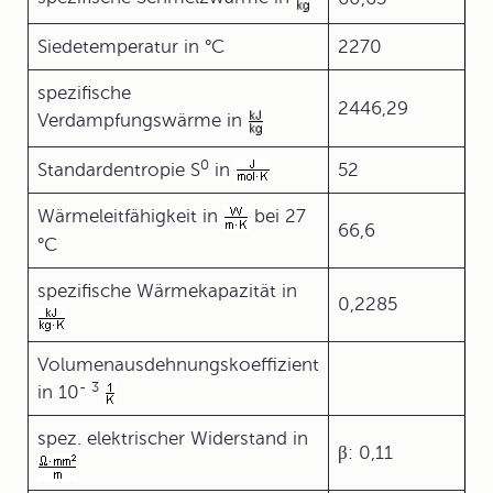
Siedetemperatur in °C
2270
spezifische
2446,29
Verdampfungswärme in
0
Standardentropie S
in
52
Wärmeleitfähigkeit in
bei 27
66,6
°C
spezifische Wärmekapazität in
0,2285
Volumenausdehnungskoeffizient
-
3
in 10
spez. elektrischer Widerstand in
β: 0,11