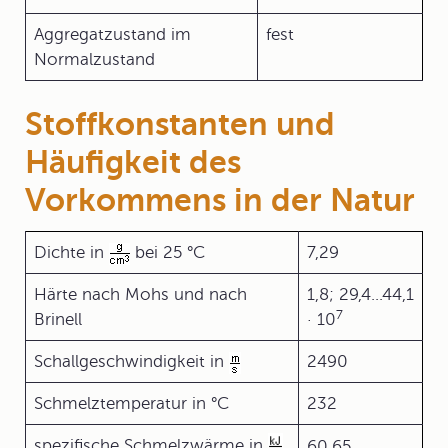
Aggregatzustand im
fest
Normalzustand
Stoffkonstanten und
Häufigkeit des
Vorkommens in der Natur
Dichte in
bei 25 °C
7,29
Härte nach Mohs und nach
1,8; 29,4...44,1
7
Brinell
· 10
Schallgeschwindigkeit in
2490
Schmelztemperatur in °C
232
spezifische Schmelzwärme in
60,65