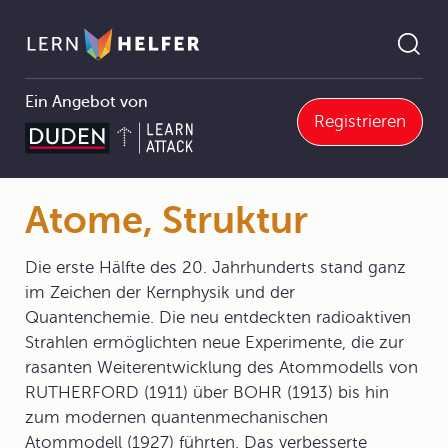
Ein Angebot von
Registrieren
emie
2 Struktur und Eigenschaften von Stoffen
2.2 Atome und Atombindung
2.2.1 Atommodelle
Atome, Struktur
Pfadnavigation
Atome, Struktur
Die erste Hälfte des 20. Jahrhunderts stand ganz
im Zeichen der Kernphysik und der
Quantenchemie. Die neu entdeckten radioaktiven
Strahlen ermöglichten neue Experimente, die zur
rasanten Weiterentwicklung des Atommodells von
RUTHERFORD (1911) über BOHR (1913) bis hin
zum modernen quantenmechanischen
Atommodell (1927) führten. Das verbesserte