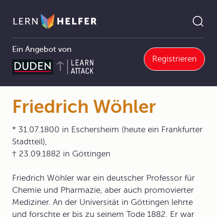
Ein Angebot von
Registrieren
e
6 Organische Verbindungen
6.1 Kohlenwasserstoffe
6.1.1 Grundlagen
Friedrich Wöhler
Pfadnavigation
Friedrich Wöhler
* 31.07.1800 in Eschersheim (heute ein Frankfurter
Stadtteil),
† 23.09.1882 in Göttingen
Friedrich Wöhler war ein deutscher Professor für
Chemie und Pharmazie, aber auch promovierter
Mediziner. An der Universität in Göttingen lehrte
und forschte er bis zu seinem Tode 1882. Er war