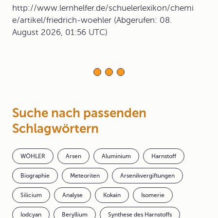
http://www.lernhelfer.de/schuelerlexikon/chemi
e/artikel/friedrich-woehler (Abgerufen: 08.
August 2026, 01:56 UTC)
Suche nach passenden
Schlagwörtern
WÖHLER
Arsen
Aluminium
Harnstoff
Biographie
Meteoriten
Arsenikvergiftungen
Silicium
Analyse
Kokain
Isomerie
Iodcyan
Beryllium
Synthese des Harnstoffs