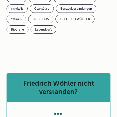
vis vitalis
Cyansäure
Benzoylverbindungen
Yttrium
BERZELIUS
FRIEDRICH WÖHLER
Biografie
Lebenskraft
Friedrich Wöhler nicht
verstanden?