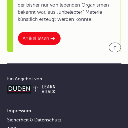
der bisher nur von lebenden Organismen
bekannt war, aus „unbelebter“ Materie
künstlich erzeugt werden konnte.
Artikel lesen
Ein Angebot von
Impressum
Footer
Sicherheit & Datenschutz