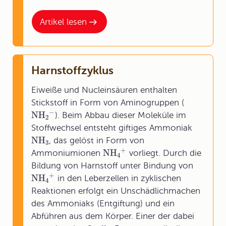
Artikel lesen
Harnstoffzyklus
Eiweiße und Nucleinsäuren enthalten
Stickstoff in Form von Aminogruppen (
−
NH
). Beim Abbau dieser Moleküle im
2
Stoffwechsel entsteht giftiges Ammoniak
NH
, das gelöst in Form von
3
+
NH
Ammoniumionen
vorliegt. Durch die
4
Bildung von Harnstoff unter Bindung von
+
NH
in den Leberzellen in zyklischen
4
Reaktionen erfolgt ein Unschädlichmachen
des Ammoniaks (Entgiftung) und ein
Abführen aus dem Körper. Einer der dabei