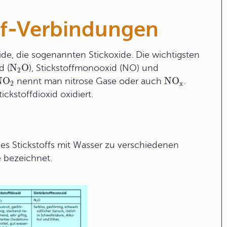
off-Verbindungen
xide, die sogenannten Stickoxide. Die wichtigsten
N
O
d (
), Stickstoffmonooxid (NO) und
2
NO
NO
nennt man
nitrose Gase
oder auch
.
2
x
ickstoffdioxid oxidiert.
des Stickstoffs mit Wasser zu verschiedenen
e bezeichnet.