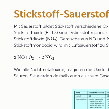
Stickstoff-Sauerst
Mit Sauerstoff bildet Stickstoff verschiedene O
Stickstoffoxide (Bild 3) sind Distickstoffmonooxi
NO
Stickstoffdioxid (
). Gemische aus NO und
2
Stickstoffmonooxid wird mit Luftsauerstoff zu St
2 NO
+
O
→
2 NO
2
2
Wie alle Nichtmetalloxide, reagieren die Oxide 
Säuren. Sie werden deshalb auch als saure Gas