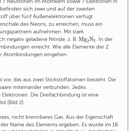
st 7 Neutronen im Atomkern sowie 7 Elektronen in
 befinden sich zwei und auf der zweiten
toff über fünf Außenelektronen verfügt.
erschale des Neons, zu erreichen, muss ein
dungspartnern aufnehmen. Mit stark
Mg
N
ach negativ geladene Nitride, z. B.
. In der
3
2
mbindungen erreicht. Wie alle Elemente der 2.
ier Atombindungen eingehen.
vor, das aus zwei Stickstoffatomen besteht. Die
paare miteinander verbunden. Jedes
 Elektronen. Die Dreifachbindung ist eine
l (Bild 2).
loses, nicht brennbares Gas. Aus der Eigenschaft
 der Name des Elements ergeben. Es wurde im 18.