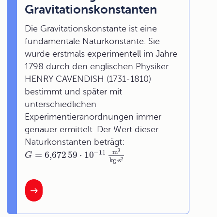
Gravitationskonstanten
Die Gravitationskonstante ist eine
fundamentale Naturkonstante. Sie
wurde erstmals experimentell im Jahre
1798 durch den englischen Physiker
HENRY CAVENDISH (1731-1810)
bestimmt und später mit
unterschiedlichen
Experimentieranordnungen immer
genauer ermittelt. Der Wert dieser
Naturkonstanten beträgt:
3
m
−
11
=
6,672
59
⋅
10
G
2
kg
⋅
s