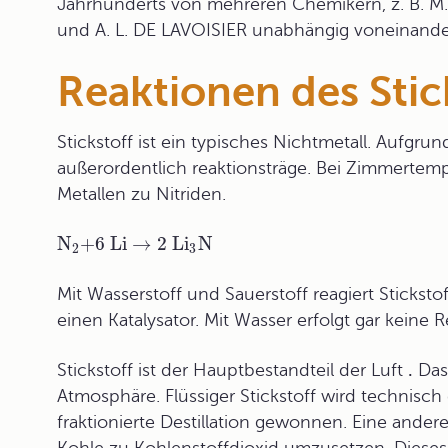
Jahrhunderts von mehreren Chemikern, z. B.
und A. L. DE LAVOISIER unabhängig voneinande
Reaktionen des Stic
Stickstoff ist ein typisches Nichtmetall. Aufgru
außerordentlich reaktionsträge. Bei Zimmertemp
Metallen zu Nitriden.
N
+
6 Li
→
2 Li
N
2
3
Mit Wasserstoff und Sauerstoff reagiert Stickst
einen Katalysator. Mit Wasser erfolgt gar keine R
Stickstoff ist der Hauptbestandteil der
Luft
.
Das 
Atmosphäre. Flüssiger Stickstoff wird technisc
fraktionierte Destillation gewonnen. Eine andere