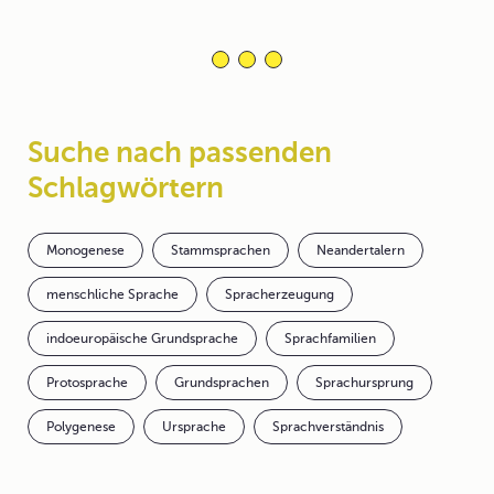
Suche nach passenden
Schlagwörtern
Monogenese
Stammsprachen
Neandertalern
menschliche Sprache
Spracherzeugung
indoeuropäische Grundsprache
Sprachfamilien
Protosprache
Grundsprachen
Sprachursprung
Polygenese
Ursprache
Sprachverständnis