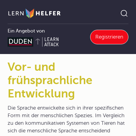
Ein Angebot von
Registrieren
ift
2.2.2 Phonetisierung
Vor- und frühsprachliche Entwicklung
Pfadnavigation
Vor- und
frühsprachliche
Entwicklung
Die Sprache entwickelte sich in ihrer spezifischen
Form mit der menschlichen Spezies. Im Vergleich
zu den kommunikativen Systemen von Tieren hat
sich die menschliche Sprache entscheidend