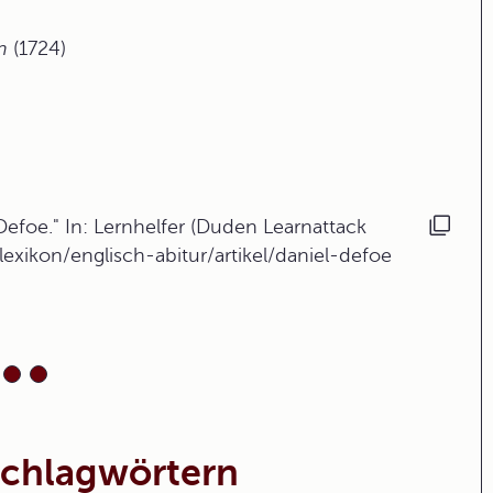
n
(1724)
efoe." In: Lernhelfer (Duden Learnattack
exikon/englisch-abitur/artikel/daniel-defoe
Schlagwörtern