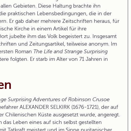
f allen Gebieten. Diese Haltung brachte ihn
die praktischen Lebensbedingungen, die in der
rn. Er gab daher mehrere Zeitschriften heraus, für
nische Kirche in einem Artikel für ihre
ort jubelte ihm das Volk begeistert zu. Insgesamt
hriften und Zeitungsartikel, teilweise anonym. Im
n ersten Roman
The Life and Strange Surprising
e folgten. Er starb im Alter von 71 Jahren in
fen
nge Surprising Adventures of Robinson Crusoe
eefahrer ALEXANDER SELKIRK (1676-1721), der auf
er Chilenischen Küste ausgesetzt wurde, angeregt.
m das Leben eines auf sich selbst gestellten
it Tatkraft meistert und im Sinne puritanischer