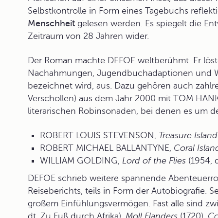
Selbstkontrolle in Form eines Tagebuchs reflekt
Menschheit
gelesen werden. Es spiegelt die Ent
Zeitraum von 28 Jahren wider.
Der Roman machte DEFOE weltberühmt. Er löst
Nachahmungen, Jugendbuchadaptionen und Wer
bezeichnet wird, aus. Dazu gehören auch zahlre
Verschollen) aus dem Jahr 2000 mit TOM HANKS 
literarischen Robinsonaden, bei denen es um 
ROBERT LOUIS STEVENSON,
Treasure Island
ROBERT MICHAEL BALLANTYNE,
Coral Islan
WILLIAM GOLDING,
Lord of the Flies
(1954, d
DEFOE schrieb weitere spannende
Abenteuerr
Reiseberichts, teils in Form der Autobiografie.
großem Einfühlungsvermögen. Fast alle sind zwi
dt. Zu Fuß durch Afrika),
Moll Flanders
(1720),
Co