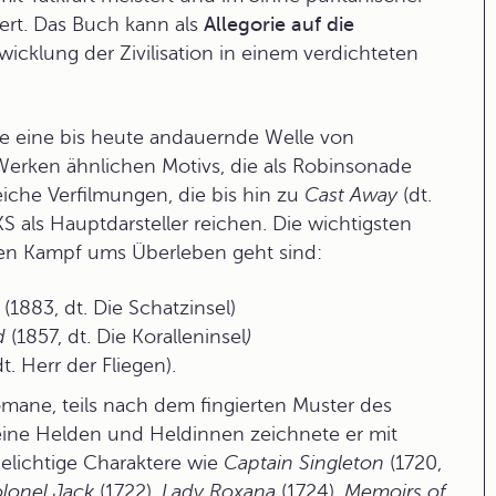
iert. Das Buch kann als
Allegorie auf die
wicklung der Zivilisation in einem verdichteten
e eine bis heute andauernde Welle von
ken ähnlichen Motivs, die als
Robinsonade
iche Verfilmungen, die bis hin zu
Cast Away
(dt.
als Hauptdarsteller reichen. Die wichtigsten
den Kampf ums Überleben geht sind:
(1883, dt. Die Schatzinsel)
d
(1857, dt. Die Koralleninsel
)
t. Herr der Fliegen).
omane
, teils nach dem fingierten Muster des
 Seine Helden und Heldinnen zeichnete er mit
elichtige Charaktere wie
Captain Singleton
(1720,
lonel Jack
(1722),
Lady Roxana
(1724),
Memoirs of