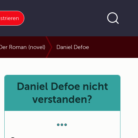
strieren
 Der Roman (novel)
Daniel Defoe
Daniel Defoe nicht
verstanden?