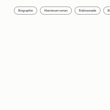
Biographie
Abenteuerroman
Robinsonade
B