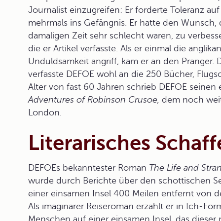
Journalist einzugreifen: Er forderte Toleranz au
mehrmals ins Gefängnis. Er hatte den Wunsch, 
damaligen Zeit sehr schlecht waren, zu verbesse
die er Artikel verfasste. Als er einmal die anglika
Unduldsamkeit angriff, kam er an den Pranger. D
verfasste DEFOE wohl an die 250 Bücher, Flugsc
Alter von fast 60 Jahren schrieb DEFOE seine
Adventures of Robinson Crusoe,
dem noch weiter
London.
Literarisches Schaf
DEFOEs bekanntester Roman
The Life and Stra
wurde durch Berichte über den schottischen S
einer einsamen Insel 400 Meilen entfernt von d
Als imaginärer
Reiseroman
erzählt er in Ich-For
Menschen auf einer einsamen Insel, das dieser m