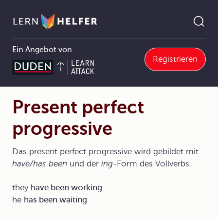
Ein Angebot von
Registrieren
mmatik
3.2 Das Verb und seine Formen
3.2.6 Present perfect progressive
Present perfect progressive
Pfadnavigation
Present perfect
progressive
Das present perfect progressive wird gebildet mit
have/has been
und der
ing-
Form des Vollverbs.
they
have been working
he
has been waiting