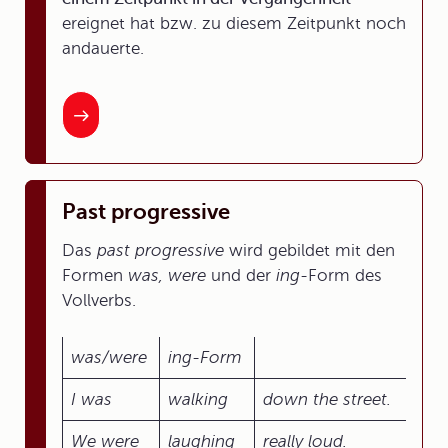
ereignet hat bzw. zu diesem Zeitpunkt noch
andauerte.
Past progressive
Das
past progressive
wird gebildet mit den
Formen
was, were
und der
ing-
Form des
Vollverbs.
was/were
ing-Form
I
was
walk
ing
down the street.
We
were
laugh
ing
really loud.