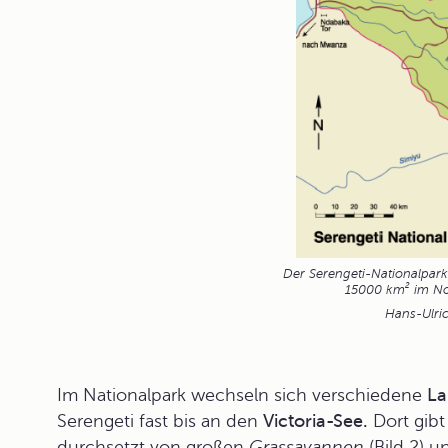
Der Serengeti-Nationalpark 
15000 km² im No
Hans-Ulric
Im Nationalpark wechseln sich verschiedene
La
Serengeti fast bis an den
Victoria-See.
Dort gib
durchsetzt von großen
Grassavannen
(Bild 2) 