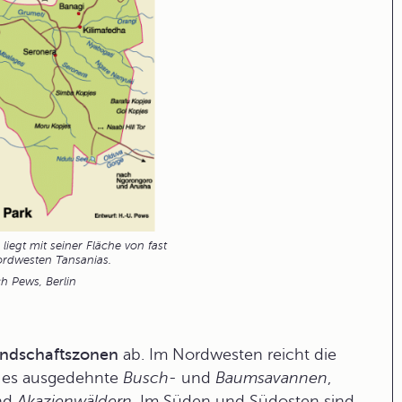
liegt mit seiner Fläche von fast
rdwesten Tansanias.
h Pews, Berlin
ndschaftszonen
ab. Im Nordwesten reicht die
t es ausgedehnte
Busch-
und
Baumsavannen
,
und
Akazienwäldern
. Im Süden und Südosten sind