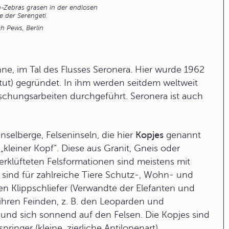
-Zebras grasen in der endlosen
 der Serengeti.
h Pews, Berlin
nne, im Tal des Flusses Seronera. Hier wurde 1962
itut) gegründet. In ihm werden seitdem weltweit
chungsarbeiten durchgeführt. Seronera ist auch
nselberge, Felseninseln, die hier
Kopjes
genannt
„kleiner Kopf“. Diese aus Granit, Gneis oder
rklüfteten Felsformationen sind meistens mit
ind für zahlreiche Tiere Schutz-, Wohn- und
hen Klippschliefer (Verwandte der Elefanten und
ihren Feinden, z. B. den Leoparden und
 und sich sonnend auf den Felsen. Die Kopjes sind
inger (kleine, zierliche Antilopenart).