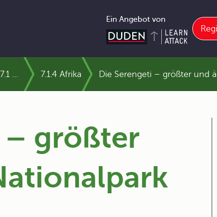
Ein Angebot von
Regi
7.1 Die Erdteile und ihre Länder
7.1.4 Afrika
Die Serengeti – größter und ä
 – größter
Nationalpark