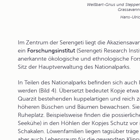
Weißbart-Gnus und Steppen
Grassavanne
Hans-Ulric
Im Zentrum der Serengeti liegt die Akaziensava
ein
Forschungsinstitut
(Serengeti Research Inst
anerkannte ökologische und ethnologische Fors
Sitz der Hauptverwaltung des Nationalparks.
In Teilen des Nationalparks befinden sich auch I
werden (Bild 4). Übersetzt bedeutet Kopje etwa 
Quarzit bestehenden kuppelartigen und reich ze
höheren Büschen und Bäumen bewachsen. Sie s
Ruheplatz. Beispielsweise finden die possierlic
Seekühe) in den Höhlen der Kopjes Schutz vor 
Schakalen. Löwenfamilien liegen tagsüber träge
aber auch Lebensraum für die gewandten Klippspr