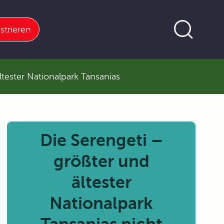
strieren
ltester Nationalpark Tansanias
Die Serengeti –
größter und
ältester
Nationalpark