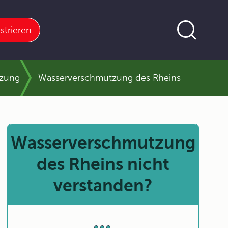
strieren
tzung
Wasserverschmutzung des Rheins
Wasserverschmutzung
des Rheins nicht
verstanden?