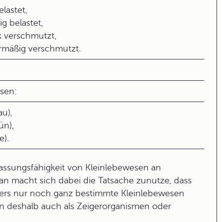
lastet,
g belastet,
k verschmutzt,
rmäßig verschmutzt.
ssen:
au),
ün),
e).
passungsfähigkeit von Kleinlebewesen an
an macht sich dabei die Tatsache zunutze, dass
ers nur noch ganz bestimmte Kleinlebewesen
n deshalb auch als
Zeigerorganismen
oder