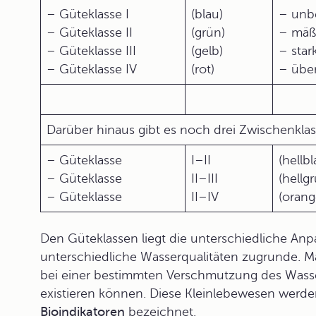
– Güteklasse I
(blau)
– unbe
– Güteklasse II
(grün)
– mäßi
– Güteklasse III
(gelb)
– star
– Güteklasse IV
(rot)
– übe
Darüber hinaus gibt es noch drei Zwischenkla
– Güteklasse
I–II
(hellbl
– Güteklasse
II–III
(hellgr
– Güteklasse
II–IV
(orang
Den Güteklassen liegt die unterschiedliche An
unterschiedliche Wasserqualitäten zugrunde. M
bei einer bestimmten Verschmutzung des Wass
existieren können. Diese Kleinlebewesen werde
Bioindikatoren
bezeichnet.