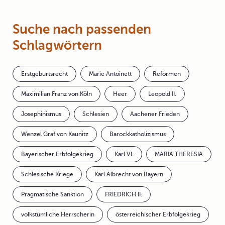
Suche nach passenden
Schlagwörtern
Erstgeburtsrecht
Marie Antoinett
Reformen
Maximilian Franz von Köln
Heer
Leopold II.
Josephinismus
Schlesien
Aachener Frieden
Wenzel Graf von Kaunitz
Barockkatholizismus
Bayerischer Erbfolgekrieg
Karl VI.
MARIA THERESIA
Schlesische Kriege
Karl Albrecht von Bayern
Pragmatische Sanktion
FRIEDRICH II.
volkstümliche Herrscherin
österreichischer Erbfolgekrieg