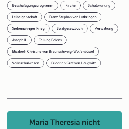
Beschäftigungsprogramm
Kirche
Schulordnung
Leibeigenschaft
Franz Stephan von Lothringen
Siebenjähriger Krieg
Strafgesetzbuch
Verwaltung
Joseph II.
Teilung Polens
Elisabeth Christine von Braunschweig-Wolfenbüttel
Volksschulwesen
Friedrich Graf von Haugwitz
Maria Theresia nicht