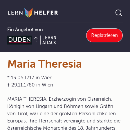
Ein Angebot von
Registrieren
Geschichte
7 Von der Reformation bis zum Absolutismus
7.7 Aufgeklärter Absolutismus
7.7.3 Der Absolutismus in Österreich-Ungarn
Maria Theresia
Pfadnavigation
Maria Theresia
* 13.05.1717 in Wien
† 29.11.1780 in Wien
MARIA THERESIA, Erzherzogin von Österreich,
Königin von Ungarn und Böhmen sowie Gräfin
von Tirol, war eine der größten Persönlichkeiten
Europas. Ihre Herrschaft vereinigte und stärkte die
österreichische Monarchie des 18. Jahrhunderts.