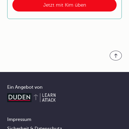
Jetzt mit Kim üben
Ein Angebot von
Impressum
Footer
Sicherheit & Datenschutz