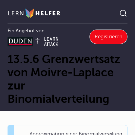
Ein Angebot von
Registrieren
enzwertsatz von Moivre-Laplace zur Binomialverteilung
Pfadnavigation
13.5.6 Grenzwertsatz
von Moivre-Laplace
zur
Binomialverteilung
Approximation einer Binomialverteilung